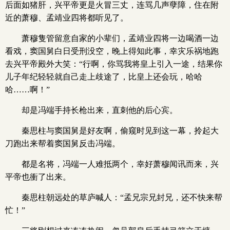
后面如猪肝，兴平帝更是火冒三丈，连骂几声孽障，住在附
近的萧穆、孟靖业四将都听见了。
萧穆隻管留意自家的小辈们，孟靖业四将一边喝酒一边
看戏，窦国舅白日受刑没空，晚上得知此事，幸灾乐祸地跑
去兴平帝殿外大笑：“行啊，你骂我将皇上引入一途，结果你
儿子年纪轻轻就自己走上歧途了，比皇上还会玩，哈哈
哈……啊！”
却是冯端手持长枪出来，直刺他的后心宾。
秦思柱与窦国舅是好友啊，偷窥时见到这一幕，拎起大
刀跑出来帮着窦国舅反击冯端。
都是名将，冯端一人难抵两个，幸好萧穆闻讯而来，兴
平帝也衝了出来。
秦思柱朝远处的草庐喊人：“孟兄宗兄封兄，还不快来帮
忙！”