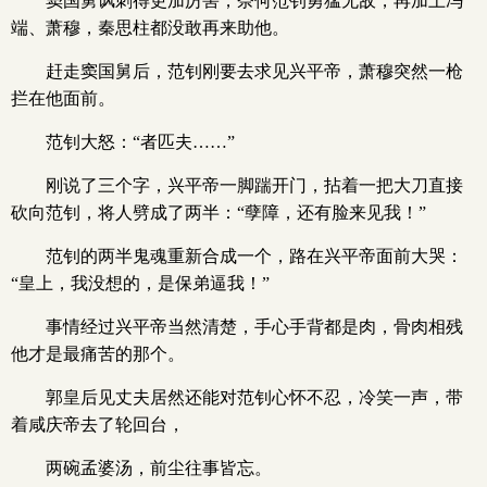
窦国舅讽刺得更加厉害，奈何范钊勇猛无敌，再加上冯
端、萧穆，秦思柱都没敢再来助他。
赶走窦国舅后，范钊刚要去求见兴平帝，萧穆突然一枪
拦在他面前。
范钊大怒：“者匹夫……”
刚说了三个字，兴平帝一脚踹开门，拈着一把大刀直接
砍向范钊，将人劈成了两半：“孽障，还有脸来见我！”
范钊的两半鬼魂重新合成一个，路在兴平帝面前大哭：
“皇上，我没想的，是保弟逼我！”
事情经过兴平帝当然清楚，手心手背都是肉，骨肉相残
他才是最痛苦的那个。
郭皇后见丈夫居然还能对范钊心怀不忍，冷笑一声，带
着咸庆帝去了轮回台，
两碗孟婆汤，前尘往事皆忘。