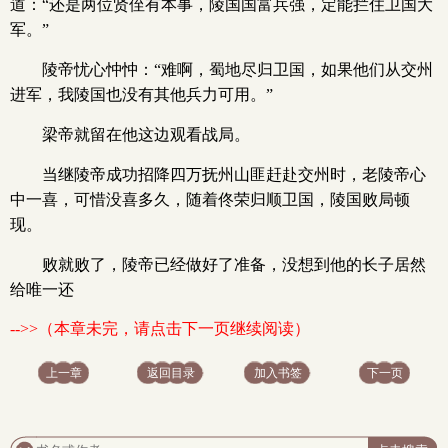
道：“还是两位贤侄有本事，陵国国富兵强，定能拦住卫国大
军。”
陵帝忧心忡忡：“难啊，蜀地尽归卫国，如果他们从交州
进军，我陵国也没有其他兵力可用。”
梁帝就留在他这边观看战局。
当继陵帝成功招降四万抚州山匪赶赴交州时，老陵帝心
中一喜，可惜没喜多久，随着佟荣归顺卫国，陵国败局顿
现。
败就败了，陵帝已经做好了准备，没想到他的长子居然
给唯一还
-->>（本章未完，请点击下一页继续阅读）
上一章
返回目录
加入书签
下一页