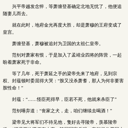
兴平帝越发念悴，等萧缠登基确定北地无忧了，他便追
随妻儿而去。
就在此时，地府金光再度大胜，却是萧穆的王府变成了
皇宫。
萧缠登基，萧穆被追封为卫国的太祖仁皇帝。
范钊对萧家有恨，于是加入了孟靖业四将的阵营，一起
盼着萧家死于非命。
等了几年，死于萧延之手的梁帝先来了地府，见到宗
权、封蕴顿时委屈得大哭：“胺又没杀萧耆，那人为何非要害
胺性命！”
封蕴：“……怪臣死得早，臣若不死，他就来杀臣了”
范钊唾弃道：“丧家之犬，走，咱们继续去喝酒！”
梁帝见大将军们不待见他，隻好去寻陵帝，羡慕陵帝