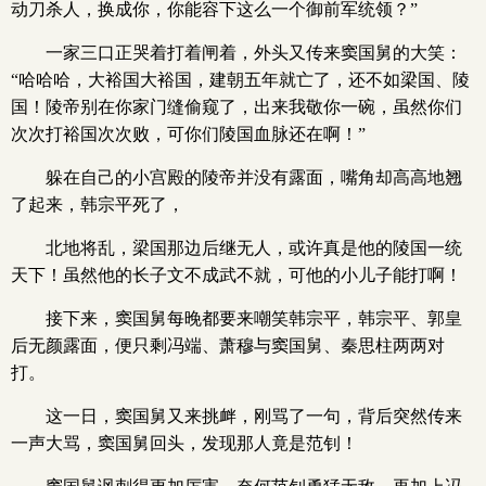
动刀杀人，换成你，你能容下这么一个御前军统领？”
一家三口正哭着打着闸着，外头又传来窦国舅的大笑：
“哈哈哈，大裕国大裕国，建朝五年就亡了，还不如梁国、陵
国！陵帝别在你家门缝偷窥了，出来我敬你一碗，虽然你们
次次打裕国次次败，可你们陵国血脉还在啊！”
躲在自己的小宫殿的陵帝并没有露面，嘴角却高高地翘
了起来，韩宗平死了，
北地将乱，梁国那边后继无人，或许真是他的陵国一统
天下！虽然他的长子文不成武不就，可他的小儿子能打啊！
接下来，窦国舅每晚都要来嘲笑韩宗平，韩宗平、郭皇
后无颜露面，便只剩冯端、萧穆与窦国舅、秦思柱两两对
打。
这一日，窦国舅又来挑衅，刚骂了一句，背后突然传来
一声大骂，窦国舅回头，发现那人竟是范钊！