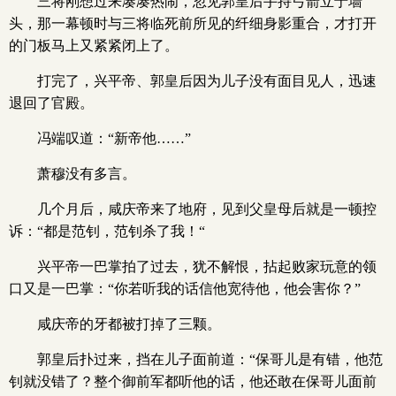
三将刚想过来凑凑热闹，忽见郭皇后手持弓箭立于墙
头，那一幕顿时与三将临死前所见的纤细身影重合，才打开
的门板马上又紧紧闭上了。
打完了，兴平帝、郭皇后因为儿子没有面目见人，迅速
退回了官殿。
冯端叹道：“新帝他……”
萧穆没有多言。
几个月后，咸庆帝来了地府，见到父皇母后就是一顿控
诉：“都是范钊，范钊杀了我！“
兴平帝一巴掌拍了过去，犹不解恨，拈起败家玩意的领
口又是一巴掌：“你若听我的话信他宽待他，他会害你？”
咸庆帝的牙都被打掉了三颗。
郭皇后扑过来，挡在儿子面前道：“保哥儿是有错，他范
钊就没错了？整个御前军都听他的话，他还敢在保哥儿面前