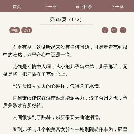
首页
上一章
返回目录
下一页
第622页（1 / 2）
护眼
关灯
大
中
小
君臣有别，这话听起来没有任何问题，可是看着范钊眼
中的茫然，兴平帝心中还是一痛。
范钊是性情中人啊，从小把儿子当弟弟，儿子那话，无
疑是将一把刀插在了范钊心上。
郭皇后瞧见丈夫的心疼样，气得关了水镜。
直到萧绩建议在淮南淮北增派兵力，没了合州之忧，帝
后关系才有所好转。
人间很快到了酷暑，咸庆帝要去曲池消遣。
看到儿子与几个貌美宫女躲在一处别院胡作非为，郭皇