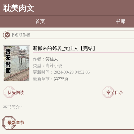
耽美肉文
首页
书库
新搬来的邻居_笑佳人【完结】
作者：
笑佳人
类型：高辣小说
更新时间：2024-09-29 04:52:06
最新章节：
第275页
从头阅读
章节目录
本书简介：
最新章节