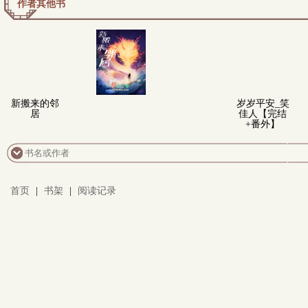
作者其他书
新搬来的邻
岁岁平安_笑
居
佳人【完结
+番外】
首页
|
书架
|
阅读记录