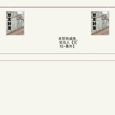
末世炖咸鱼_
笑佳人【完
结+番外】