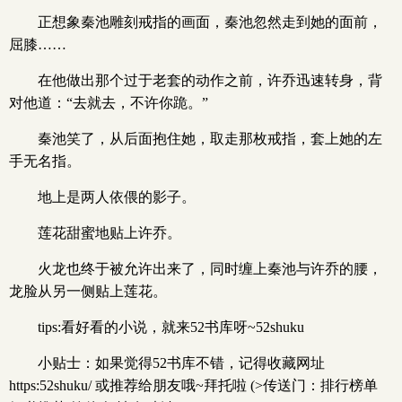
正想象秦池雕刻戒指的画面，秦池忽然走到她的面前，
屈膝……
在他做出那个过于老套的动作之前，许乔迅速转身，背
对他道：“去就去，不许你跪。”
秦池笑了，从后面抱住她，取走那枚戒指，套上她的左
手无名指。
地上是两人依偎的影子。
莲花甜蜜地贴上许乔。
火龙也终于被允许出来了，同时缠上秦池与许乔的腰，
龙脸从另一侧贴上莲花。
tips:看好看的小说，就来52书库呀~52shuku
小贴士：如果觉得52书库不错，记得收藏网址
https:52shuku/ 或推荐给朋友哦~拜托啦 (>传送门：排行榜单