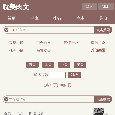
耽美肉文
登录
注册
首页
书库
排行
完本
足迹
高辣小说
百合肉文
言情小说
情欲小说
其他类型
耽美小说
海棠耽美
首页
上页
下页
尾页
输入页数
(第0/0页) 10条/页
首页
|
书架
|
阅读记录