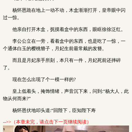
杨怀恩跪在地上一动不动，木盒渐渐打开，皇帝眼中闪
过一惊。
他亲自打开木盒，抚摸着盒中的东西，眼眶徐徐泛红。
李公公立在一旁，看着盒中的东西，也是吃了一惊，一
个通体白玉的樱桃簪子，月妃生前最常戴的发簪。
而且是月妃亲手所刻，本只有一件，月妃死前还摔碎
了。
现在怎么出现了个一模一样的?
皇上低着头，掩饰情绪，声音沉下来，问到:“杨大人，此
物从何而来?”
杨怀恩伏地叩头道:“回陛下，臣知陛下寿
-->>（本章未完，请点击下一页继续阅读）
x