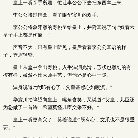
皇上一听亲手所雕，忙让李公公下去把东西拿上来。
李公公接过锦盒，看了眼华宸川的双手。
李公公将象牙雕的寿桃呈给皇上，并附耳说了句:“奴看六
皇子手上都是伤痕。”
声音不大，只有皇上听见，皇后看着李公公耳语的样
子，秀眉轻蹙。
皇上从盒中拿出寿桃，入手温润光滑，形状也雕刻的有
模有样，虽然不比大师手艺，但他还是心中一暖。
温身说道:“六郎有心了，父皇甚感心如暖流。”
华宸川抬眸望向皇上，嘴角含笑，又说道:“父皇，儿臣还
为您做了一首诗，希望莫怪儿臣文采不好。”
皇上一听更高兴了，笑着说道:“既有心，文采也不是很重
要。”