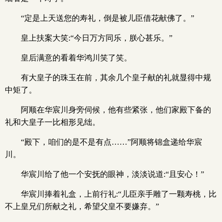
“定是上天送您的寿礼，倒是被儿臣借花献佛了。”
皇上扶案大笑:“今日万方同乐，朕心甚乐。”
皇后满意的看着华鸿川笑了笑。
有大皇子的珠玉在前，其余几个皇子献的礼就显得中规
中矩了。
阿顺在华宸川身旁伺候，他有些紧张，他们家殿下备的
礼和大皇子一比相形见绌。
“殿下，咱们的是不是有点……”阿顺将锦盒递给华宸
川。
华宸川给了他一个安抚的眼神，淡淡说道:“且安心！”
华宸川捧着礼盒，上前行礼:“儿臣亲手雕了一颗寿桃，比
不上皇兄们所献之礼，希望父皇不要嫌弃。”