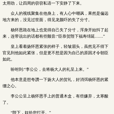
太用劲，让四周的窃窃私语一下安静了下来。
众人的视线聚集在他身上，有人心中嘲讽，果然是偏远
地方来的，没见过世面，得见龙颜吓的失了分寸。
杨怀恩跪在地上也觉得自己失了分寸，浑身开始抖了起
来，连带说出的话都有些颤音:“臣恭贺陛下福寿绵延……”
皇上看着扬怀恩紧张的样子，轻皱眉头，虽然见不得下
官见到他如此紧张，但是更不想是因为自己的原因才令朝臣
如此。
吩咐到:“李公公，去将杨大人的礼呈上来。”
他本意是想夸讚一下扬大人的贺礼，好消弭杨怀恩的紧
绷之心。
李公公呈上杨怀恩手上的普通木盒，有些嫌弃，太寒酸
了。
“陛下，奴给您打开。”