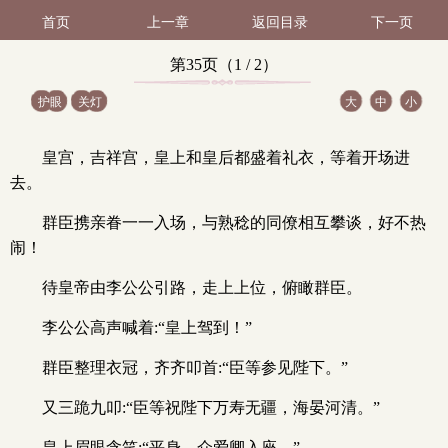
首页
上一章
返回目录
下一页
第35页（1 / 2）
护眼
关灯
大
中
小
皇宫，吉祥宫，皇上和皇后都盛着礼衣，等着开场进
去。
群臣携亲眷一一入场，与熟稔的同僚相互攀谈，好不热
闹！
待皇帝由李公公引路，走上上位，俯瞰群臣。
李公公高声喊着:“皇上驾到！”
群臣整理衣冠，齐齐叩首:“臣等参见陛下。”
又三跪九叩:“臣等祝陛下万寿无疆，海晏河清。”
皇上眉眼含笑:“平身，众爱卿入座。”