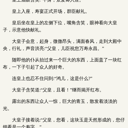
皇上入座，寿宴正式开场，群臣献礼。
皇后坐在皇上的左侧下位，嘴角含笑，眼神看向大皇
子，示意他快献礼。
大皇子会意，起身，微微昂头，满面春风，走到大殿中
央，行礼，声音洪亮:“父皇，儿臣祝您万寿永昌。”
随即他的仆从抬过来一个巨大的东西，上面盖了一块红
布，一下子引起了众人的好奇。
连皇上也忍不住问到:“鸿儿，这是什么?”
大皇子含笑道:“父皇，且看！”继而揭开红布。
露出的东西让众人一惊，巨大的青玉，散发着淡淡的
光。
大皇子接着说:“父皇，您看，这块玉是天然形成的，您仔
细看是一个寿字。”