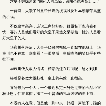
六皇子娓娓道来:“阆苑人间虽隔，遥闻圣德弥高1……”
一首诗，大讚了对皇帝长寿的祝福以及对本朝繁荣昌盛
的祈福。
不仅皇帝高兴，连说三声好好好。群臣私下也有喜有
忧，喜的人是他们看好的六皇子果然文采斐然，忧的人是看
好大皇子的人。
华宸川落座后，大皇子厌恶的视线一直黏在他身上，华
宸川也不在意，幽幽看了一眼皇后，皇后嘴角的笑似乎有些
挂不住。
华宸川低头敛去情绪，精彩的还在后面呢，这才到哪！
接着是各位大臣献礼，皇上的兴致一直很高。
直到最后一个人，一个最近从定州升迁过来的五品小官
杨怀恩，住在北街，捧了一个普通的礼盒缓缓的走上前。
本没有人在意，但是他一到中央，扑通一声跪下，跪的