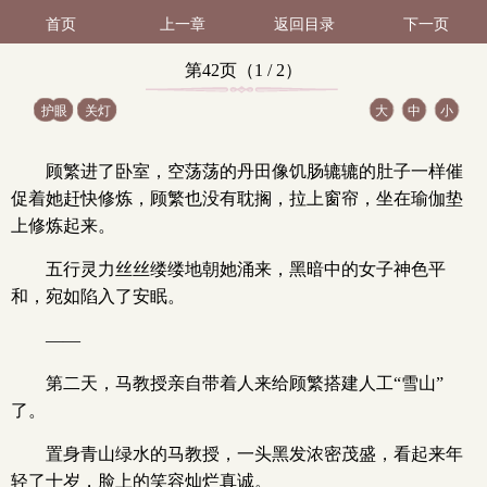
首页
上一章
返回目录
下一页
第42页（1 / 2）
护眼
关灯
大
中
小
顾繁进了卧室，空荡荡的丹田像饥肠辘辘的肚子一样催
促着她赶快修炼，顾繁也没有耽搁，拉上窗帘，坐在瑜伽垫
上修炼起来。
五行灵力丝丝缕缕地朝她涌来，黑暗中的女子神色平
和，宛如陷入了安眠。
——
第二天，马教授亲自带着人来给顾繁搭建人工“雪山”
了。
置身青山绿水的马教授，一头黑发浓密茂盛，看起来年
轻了十岁，脸上的笑容灿烂真诚。