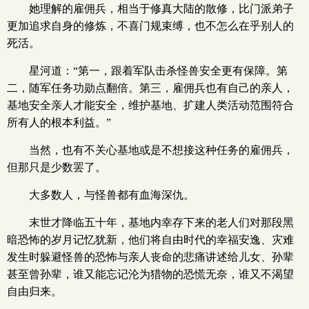
她理解的雇佣兵，相当于修真大陆的散修，比门派弟子
更加追求自身的修炼，不喜门规束缚，也不怎么在乎别人的
死活。
星河道：“第一，跟着军队击杀怪兽安全更有保障。第
二，随军任务功勋点翻倍。第三，雇佣兵也有自己的亲人，
基地安全亲人才能安全，维护基地、扩建人类活动范围符合
所有人的根本利益。”
当然，也有不关心基地或是不想接这种任务的雇佣兵，
但那只是少数罢了。
大多数人，与怪兽都有血海深仇。
末世才降临五十年，基地内幸存下来的老人们对那段黑
暗恐怖的岁月记忆犹新，他们将自由时代的幸福安逸、灾难
发生时躲避怪兽的恐怖与亲人丧命的悲痛讲述给儿女、孙辈
甚至曾孙辈，谁又能忘记沦为猎物的恐慌无奈，谁又不渴望
自由归来。