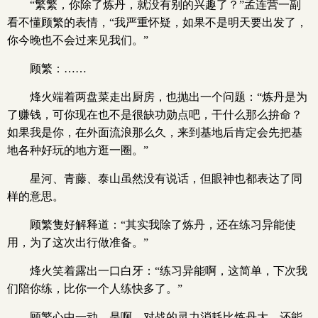
“繁繁，你除了炼丹，就没有别的兴趣了？”孟连营一副
看不懂顾繁的表情，“我严重怀疑，如果不是明天要出发了，
你今晚也不会过来见我们。”
顾繁：……
烽火端着两盘菜走出厨房，也抛出一个问题：“炼丹是为
了赚钱，可你现在也不是很缺功勋点吧，干什么那么拚命？
如果我是你，在外面流浪那么久，来到基地后肯定会先把基
地各种好玩的地方逛一圈。”
星河、青藤、泰山虽然没有说话，但眼神也都表达了同
样的意思。
顾繁隻好解释道：“其实我除了炼丹，还在练习异能使
用，为了这次出行做准备。”
烽火笑着露出一口白牙：“练习异能啊，这简单，下次我
们陪你练，比你一个人练快多了。”
顾繁心中一动，是啊，对战的灵力消耗比炼丹大，还能