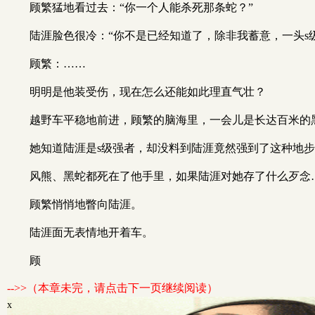
顾繁猛地看过去：“你一个人能杀死那条蛇？”
陆涯脸色很冷：“你不是已经知道了，除非我蓄意，一头s
顾繁：……
明明是他装受伤，现在怎么还能如此理直气壮？
越野车平稳地前进，顾繁的脑海里，一会儿是长达百米的
她知道陆涯是s级强者，却没料到陆涯竟然强到了这种地
风熊、黑蛇都死在了他手里，如果陆涯对她存了什么歹念
顾繁悄悄地瞥向陆涯。
陆涯面无表情地开着车。
顾
-->>（本章未完，请点击下一页继续阅读）
x