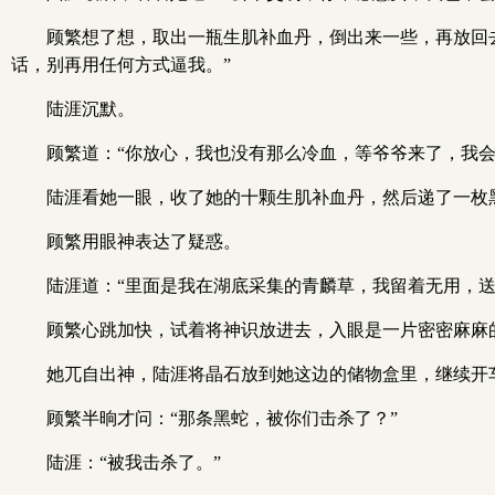
顾繁想了想，取出一瓶生肌补血丹，倒出来一些，再放回
话，别再用任何方式逼我。”
陆涯沉默。
顾繁道：“你放心，我也没有那么冷血，等爷爷来了，我
陆涯看她一眼，收了她的十颗生肌补血丹，然后递了一枚
顾繁用眼神表达了疑惑。
陆涯道：“里面是我在湖底采集的青麟草，我留着无用，送
顾繁心跳加快，试着将神识放进去，入眼是一片密密麻麻
她兀自出神，陆涯将晶石放到她这边的储物盒里，继续开
顾繁半晌才问：“那条黑蛇，被你们击杀了？”
陆涯：“被我击杀了。”