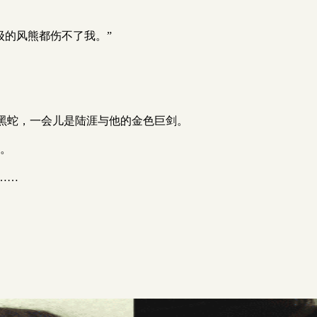
级的风熊都伤不了我。”
黑蛇，一会儿是陆涯与他的金色巨剑。
步。
……