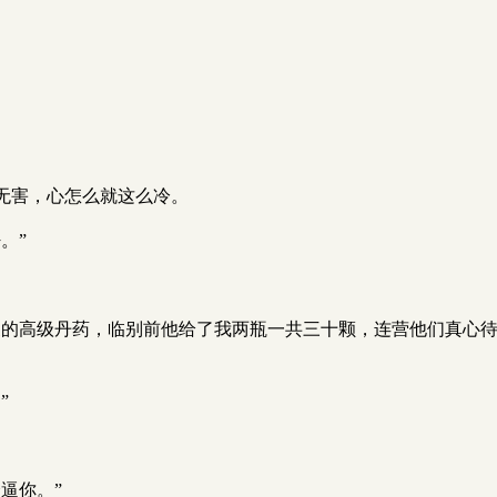
无害，心怎么就这么冷。
。”
製的高级丹药，临别前他给了我两瓶一共三十颗，连营他们真心
”
逼你。”