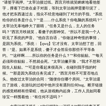
“请签字画押。”太宰治接过纸。西宫月昳就笑眯眯地看他签
字，撑着下巴坐在桌子对面，等到太宰治画押需要印泥了，
他才把东西递过去，指尖不经意地碰到了对方的手指。“系统
给你的任务是什么？”“是……什么系统？你电脑的系统吗？”
太宰治无辜地睁大了眼睛，“任务又是什么，主人的任务
吗？”西宫月昳就笑，看傻子的那种笑。“所以不是我一个人
听见了系统的声音。”他自言自语，“你做这种奇怪的事情，
是因为系统。”系统：【qwq】它才没有。太宰治想了想，回
答：“是。如果不是系统，傻子才会答应你那些不平等条
约。”“这样啊……所以你的任务是什么？”“和你贴贴。”“每天
必须和你贴贴，不然就会死。”太宰治撇开脸，“我才不想和
陌生人贴贴。”“可是你看起来很高兴，在碰到我手指的时
候。”“那是因为系统任务完成了。”西宫月昳不可置否地点
头。他收过太宰治的合同：“随便你住哪个房间。”太宰治退
出了游戏，在游玩的过程中他并没有遇到任何bug。断开链接
的感觉稍稍有些晕眩，他从游戏舱内起身，工作人员如同看
珍宝一样围着他：“有任何不适吗？”