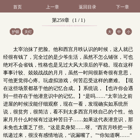
首页
上一章
返回目录
下一章
第259章（1 / 1）
护眼
关灯
大
中
小
太宰治抹了把脸。他和西宫月昳认识的时候，这人就已
经很有钱了，完全过的是少爷生活，虽然不怎么铺张，可也
绝对不会省钱，性格也是见过大风大浪后的平稳。现在这样
事事计较、兢兢战战的月月，虽然一时间很新奇很有意思，
可他更觉得心疼。玩虚拟游戏，何苦忍受这样的磨难。【现
在这些场景都基于他的记忆合成。】系统说，【也许你会遇
到一些存在于他潜意识中的记忆。】“是吗……”太宰治之前
进屋的时候没能仔细观察，现在一看，发现确实如系统所
说，很贫穷，很简洁，看不到太多西宫月昳自己的个性。他
家月月什么时候有过这种苦日子……如果这代表潜意识，那
未免也太匮乏了些。“这是卖身契……呀。”西宫月昳把一张
纸递过来，很没有感情地说，“说漏嘴了。”“你知道啊……”