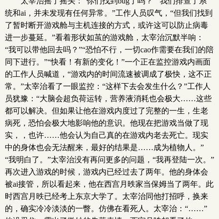
太宰治摇了摇头：“你们找到bug了吗？”“我们排查了系
统和ai，并未发现有任何异常。”工作人员叹气，“但我们找到
了暂时断开游戏舱与主机连接的方式，或许这可以防止病毒
进一步蔓延。”看着形状如茧的游戏舱，太宰治沉默半响：
“我可以带他回去吗？”“恐怕不行，一切cao作需要在我们的陪
同下进行。”“快看！有新的变化！”一个正在监控游戏内画面
的工作人员喊道，“游戏内的时间流速被调成了极快，这不正
常。”太宰治看了一眼监控：“这样下去会发生什么？”工作人
员犹豫：“大脑会超负荷运转，营养液消耗也会极大……这些
都可以解决。但如果让他在游戏内度过了完整的一生，生老
病死，恐怕会极大地影响他的意识。他现在把游戏当做了现
实，，也许……他会认为自己真的在游戏内老去死亡。现实
中的身体也会无法醒来，最好的结果是……成为植物人。”
“我明白了。”太宰治没有再问更多的问题，“我再登陆一次。”
再次进入游戏的时候，游戏内已经过去了两年。他的身体会
被ai接管，所以看起来，他在西宫月昳家当保姆当了两年。此
时西宫月昳已经考上东京大学了。太宰治同他打招呼，换来
的，确实冷冷淡淡的一瞥。仿佛在看死人。太宰治：“……”