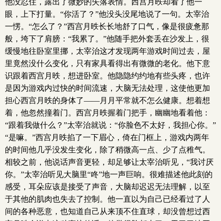
他没忍住，露出了微妙的失落表情。西宫月昳却看了他一
眼，上下打量。“你活了？”他没头没尾地说了一句。太宰治
一愣。“怎么了？”西宫月昳长长地舒了口气，像是很疲惫那
般，垮下了肩膀：“我累了。”他随手把外套丢在沙发上，很
缓慢地往卧室里挪，太宰治这才发现两年游戏时间过去，屋
里竟然没什么变化，只有家具看得出有微微的老化。他下意
识跟着西宫月昳，想进卧室。他隐隐约约地有些头疼，也许
是因为游戏内过快的时间流速，大脑无法处理，这使他更加
担心西宫月昳的身体了——月月平常就不怎么健康。想着想
着，他忽然撞着门。西宫月昳握着门把手，幽幽地看着他：
“跟着我做什么？”太宰治就说：“你脸色不太好，我担心你。”
“是嘛。”西宫月昳掐了一下眉心，倚在门框上，游戏内两年
的时间他几乎没发生变化，除了稍微高一点、少了点稚气。
相较之前，他说话声音更轻，却足够让太宰治听见，“我讨厌
你。”太宰治听见大脑里“咚”地一声巨响。很难描述他此刻的
感受，耳朵应该是接受了声音，大脑却迟迟无法理解，以至
于其他的肌肉也失去了控制。他一直以为自己已经看过了人
间的各种恶意，也知道自己从来顶不住直球，却没曾想过西