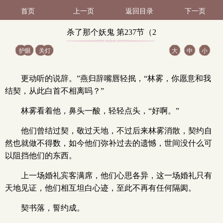
首页
上一页
返回目录
下一页
杀了那个妖鬼 第237节（2
护眼
关灯
大
中
小
/ 3）
更动听的说辞。”燕归辞嘴唇轻抿，“林雾，你愿意和我
结契，从此白首不相离吗？”
林雾看着他，鼻头一酸，轻轻点头，“好啊。”
他们曾结过契，敬过天地，不过后来林雾消散，契约自
然也就做不得数，如今他们弥补过去的遗憾，世间没什么可
以阻挡他们的东西。
上一场婚礼宾客满席，他们心思各异，这一场婚礼只有
天地见证，他们相互坦白心迹，至此不再有任何隔阂。
契书落，誓约成。