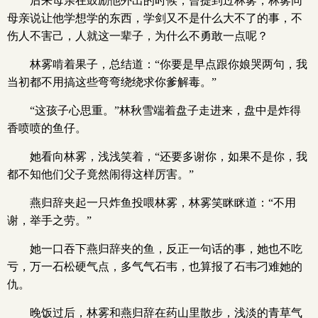
后来母亲在鼓励他外出的时候，曾提到过林雾，林雾同
母亲说让他学想学的东西，学剑又不是什么大不了的事，不
伤人不害己，人就这一辈子，为什么不勇敢一点呢？
林雾啃着果子，总结道：“你要是早点跟你娘哭两句，我
当初都不用搞这些弯弯绕绕求你爹解毒。”
“这孩子心思重。”林秋雪端着盘子走进来，盘中是炸得
香喷喷的鱼仔。
她看向林雾，浅浅笑着，“还要多谢你，如果不是你，我
都不知他们父子竟然闹得这样厉害。”
燕归辞夹起一只炸鱼投喂林雾，林雾笑眯眯道：“不用
谢，举手之劳。”
她一口吞下燕归辞夹的鱼，反正一句话的事，她也不吃
亏，万一石松硬气点，多气气石韦，也算报了石韦刁难她的
仇。
晚饭过后，林雾和燕归辞在药山里散步，浅淡的青草气