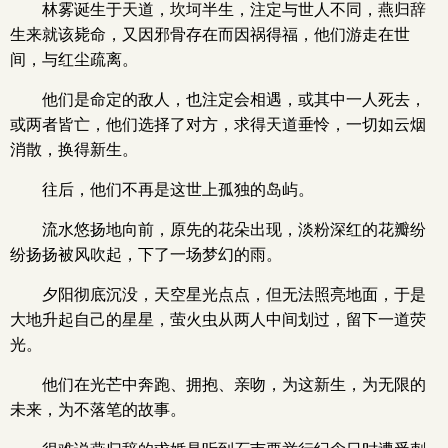
林雾诞生于天道，坎坷半生，注定与世人不同，燕归辞
生来就该毙命，又因邪骨存在而因祸得福，他们游走在世
间，与红尘疏离。
他们是命定的敌人，也注定会相遇，或其中一人死去，
或两者皆亡，他们选择了对方，求得天道垂怜，一切如云烟
消散，换得新生。
往后，他们不再是这世上孤独的岛屿。
流水悠扬地向前，原先的花朵出现，淡粉深红的花瓣纷
纷扬扬被风吹起，下了一场梦幻的雨。
夕阳彻底沉没，天空星光点点，但无法照亮地面，于是
大地升起自己的星星，萤火虫从两人中间划过，留下一道荧
光。
他们在光芒中奔跑、拥抱、亲吻，为这新生，为无限的
未来，为不落笔的故事。