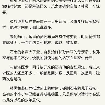
很难说燕归辞的求婚是听到石韦要举行纪念日时遭受刺
激临时起意，还是筹谋已久，总之确确实实给了林雾一个惊
喜。
虽然说燕归辞在表白完一大串话后，又恢复往日沉默模
样，他深沉内敛，做比说得多。
来到药山，这里的灵药布局没有任何变化，时间仿佛都
在此凝固，一茬茬的灵药抽枝、成熟、被采摘。
石韦的名声大了些，自从治好长孙南筠的母亲后，长孙
家与他来往不少，慢慢的就使得他的名字在世家中传开。
与精湛医术一同传扬开来的还有他的古怪规矩，所以来
求医的人还是不多，一般都是回头客，反正跪一次是跪，跪
两次也是跪。
林雾和燕归辞抵达药山的时候，碰到石韦的儿子石松，
当初的小小少年已经变得成熟稳重，只是偶尔说话时才会流
出几分以往的少年意气。