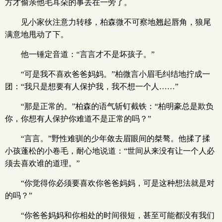
方才偷亲他毛耳朵的事丢在一旁了。
见小家伙注意力转移，柏森微不可察地翘起唇角，狼尾
满意地甩动了下。
他一锤定音道：“言言才不是坏孩子。”
“可是我不喜欢爸爸妈妈。”柏微言小眉毛纠结地拧成一
团：“我只是想要有人保护我，我不想一个人……”
“那是正常的。”柏森的语气斩钉截铁：“柏明豪总是欺负
你，你想有人保护你难道不是正常的吗？”
“言言。”野性难驯的少年敛去眉眼间的桀骜。他揉了揉
小孩蓬松的小卷毛，耐心地说道：“世间从来没有让一个人必
须去喜欢谁的道理。”
“你觉得你必须要喜欢你爸爸妈妈，可是这种想法就是对
的吗？”
“你爸爸妈妈和你相处的时间很短，甚至可能都没有我们