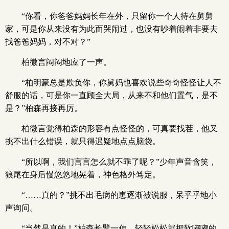
“你看，你爸爸妈妈长年在外，只留你一个人待在舅舅
家，可是你从来没有为此而哭闹过，也没有吵着闹着非要去
找爸爸妈妈，对不对？”
柏微言闷闷地应了一声。
“柏明豪总是欺负你，你舅妈也喜欢说些奇奇怪怪让人不
舒服的话，可是你一直顾全大局，从来不和他们置气，是不
是？”柏森再接再厉。
柏微言觉得柏森的形容有点怪怪的，可真要找茬，他又
挑不出什么错误，就只得迟疑地点点脑袋。
“所以啊，我们言言怎么就不乖了呢？”少年声音含笑，
狼尾在身后慢悠悠地晃着，神色格外笃定。
“……真的？”挑不出毛病的崽逐渐被说服，呆乎乎地小
声询问。
“当然是真的！”柏森长臂一伸，轻轻松松就把软嘟嘟的