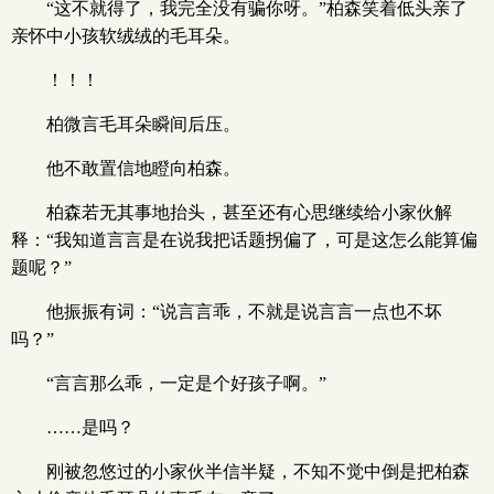
“这不就得了，我完全没有骗你呀。”柏森笑着低头亲了
亲怀中小孩软绒绒的毛耳朵。
！！！
柏微言毛耳朵瞬间后压。
他不敢置信地瞪向柏森。
柏森若无其事地抬头，甚至还有心思继续给小家伙解
释：“我知道言言是在说我把话题拐偏了，可是这怎么能算偏
题呢？”
他振振有词：“说言言乖，不就是说言言一点也不坏
吗？”
“言言那么乖，一定是个好孩子啊。”
……是吗？
刚被忽悠过的小家伙半信半疑，不知不觉中倒是把柏森