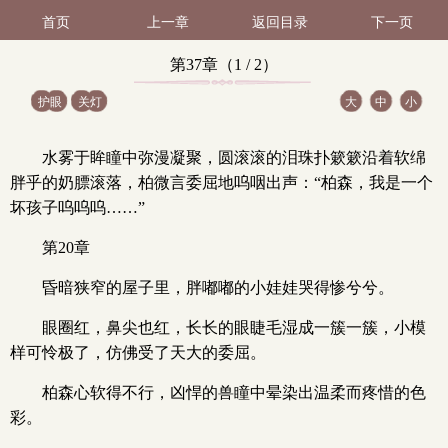
首页
上一章
返回目录
下一页
第37章（1 / 2）
护眼
关灯
大
中
小
水雾于眸瞳中弥漫凝聚，圆滚滚的泪珠扑簌簌沿着软绵
胖乎的奶膘滚落，柏微言委屈地呜咽出声：“柏森，我是一个
坏孩子呜呜呜……”
第20章
昏暗狭窄的屋子里，胖嘟嘟的小娃娃哭得惨兮兮。
眼圈红，鼻尖也红，长长的眼睫毛湿成一簇一簇，小模
样可怜极了，仿佛受了天大的委屈。
柏森心软得不行，凶悍的兽瞳中晕染出温柔而疼惜的色
彩。