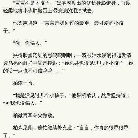
“言言不是坏孩子。”黑雾勾勒出的修长身影俯身，力度
轻柔地将小孩胖脸蛋上湿漉漉的泪渍拭去。
他柔声哄道：“言言是我见过的最乖、最可爱的小孩
子。”
“你、你骗人。”
哭得脸蛋泛红的崽呜呜咽咽，一双被泪水浸润得越发清
透乌亮的眼眸中满是控诉：“你总共也没见过几个小孩子，你
的话一点也不可信呜呜……”
柏森一噎。
“我是没见过几个小孩子。”他果断承认，然后坚持道：
“可我也没骗人。”
柏微言耳朵尖微动。
柏森见此，连忙继续补充道：“言言，你真的很乖很乖
了。”