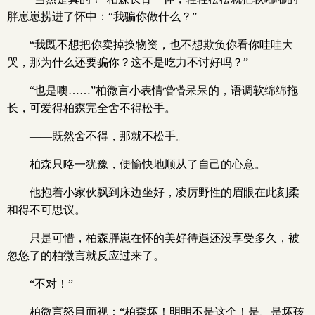
胖崽崽捞进了怀中：“我骗你做什么？”
“我既不想把你卖掉换物资，也不想欺负你看你哇哇大
哭，那为什么还要骗你？这不是吃力不讨好吗？”
“也是噢……”柏微言小表情懵懵呆呆的，语调软绵绵拖
长，可爱得柏森完全舍不得松手。
——既然舍不得，那就不松手。
柏森只略一犹豫，便愉快地顺从了自己的心意。
他抱着小家伙飘到床边坐好，凌厉野性的眉眼在此刻柔
和得不可思议。
只是可惜，柏森胖崽在怀的美好待遇还没享受多久，被
忽悠了的柏微言就反应过来了。
“不对！”
柏微言怒目而视：“柏森坏！明明不是这个！是、是坏孩