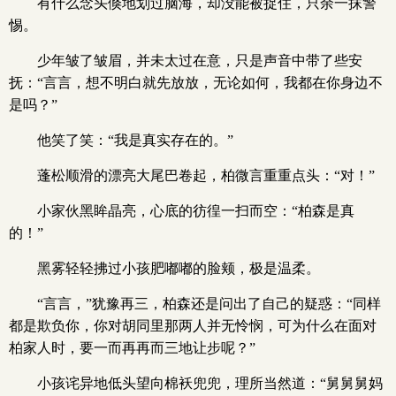
有什么念头倏地划过脑海，却没能被捉住，只余一抹警
惕。
少年皱了皱眉，并未太过在意，只是声音中带了些安
抚：“言言，想不明白就先放放，无论如何，我都在你身边不
是吗？”
他笑了笑：“我是真实存在的。”
蓬松顺滑的漂亮大尾巴卷起，柏微言重重点头：“对！”
小家伙黑眸晶亮，心底的彷徨一扫而空：“柏森是真
的！”
黑雾轻轻拂过小孩肥嘟嘟的脸颊，极是温柔。
“言言，”犹豫再三，柏森还是问出了自己的疑惑：“同样
都是欺负你，你对胡同里那两人并无怜悯，可为什么在面对
柏家人时，要一而再再而三地让步呢？”
小孩诧异地低头望向棉袄兜兜，理所当然道：“舅舅舅妈