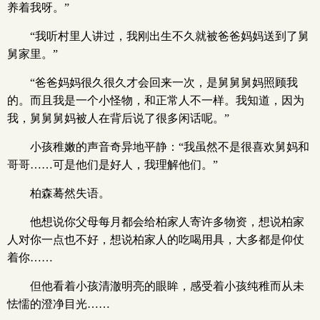
养着我呀。”
“我听村里人讲过，我刚出生不久就被爸爸妈妈送到了舅
舅家里。”
“爸爸妈妈很久很久才会回来一次，是舅舅舅妈照顾我
的。而且我是一个小怪物，和正常人不一样。我知道，因为
我，舅舅舅妈被人在背后说了很多闲话呢。”
小孩稚嫩的声音奇异地平静：“我虽然不是很喜欢舅妈和
哥哥……可是他们是好人，我理解他们。”
柏森蓦然失语。
他想说你父母每月都会给柏家人寄许多物资，想说柏家
人对你一点也不好，想说柏家人的吃喝用具，大多都是仰仗
着你……
但他看着小孩清澈明亮的眼眸，感受着小孩纯稚而从未
怯懦的澄净目光……