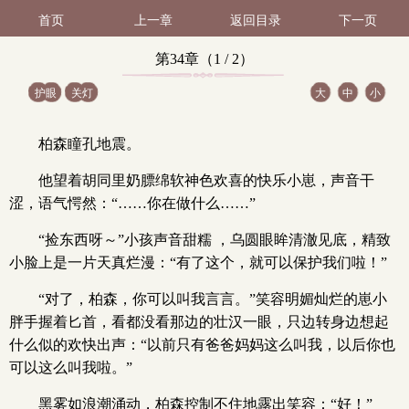
首页
上一章
返回目录
下一页
第34章（1 / 2）
护眼
关灯
大
中
小
柏森瞳孔地震。
他望着胡同里奶膘绵软神色欢喜的快乐小崽，声音干
涩，语气愕然：“……你在做什么……”
“捡东西呀～”小孩声音甜糯 ，乌圆眼眸清澈见底，精致
小脸上是一片天真烂漫：“有了这个，就可以保护我们啦！”
“对了，柏森，你可以叫我言言。”笑容明媚灿烂的崽小
胖手握着匕首，看都没看那边的壮汉一眼，只边转身边想起
什么似的欢快出声：“以前只有爸爸妈妈这么叫我，以后你也
可以这么叫我啦。”
黑雾如浪潮涌动，柏森控制不住地露出笑容：“好！”