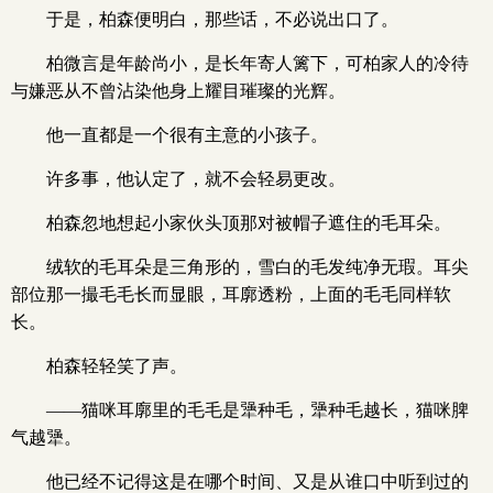
于是，柏森便明白，那些话，不必说出口了。
柏微言是年龄尚小，是长年寄人篱下，可柏家人的冷待
与嫌恶从不曾沾染他身上耀目璀璨的光辉。
他一直都是一个很有主意的小孩子。
许多事，他认定了，就不会轻易更改。
柏森忽地想起小家伙头顶那对被帽子遮住的毛耳朵。
绒软的毛耳朵是三角形的，雪白的毛发纯净无瑕。耳尖
部位那一撮毛毛长而显眼，耳廓透粉，上面的毛毛同样软
长。
柏森轻轻笑了声。
——猫咪耳廓里的毛毛是犟种毛，犟种毛越长，猫咪脾
气越犟。
他已经不记得这是在哪个时间、又是从谁口中听到过的