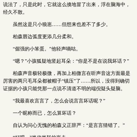
说法了，只是此时，它就这么倏地冒了出来，浮在脑海中，
经久不散。
虽然这是只小狼崽……但想来也差不了多少。
柏森唇边弧度更添几分柔和。
“倔强的小笨蛋。”他轻声嘀咕。
“嗯？”小孩狐疑地竖起耳朵：“你是不是在说我坏话？”
柏森声音极轻极微，再加上柏微言在听声音这方面最是
厉害的两只毛耳朵都被帽子“镇压”了……所以，没得到确切
证据的小孩只能凭那一点说不清道不明的端倪疑头疑脑。
“我最喜欢言言了，怎么会说言言坏话呢？”
一个昵称而已，怎么算坏话？
自认为问心无愧的柏森义正辞严：“是言言猜错了。”