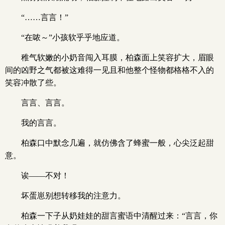
“……言言！”
“在哝～”小孩软乎乎地应道。
稚气软嫩的小奶音闯入耳膜，柏森面上笑容扩大，眉眼
间的凶野之气都被这难得一见且和他整个怪物都格格不入的
笑容冲散了些。
言言、言言。
我的言言。
柏森口中默念几遍，就仿佛含了蜂蜜一般，心尖泛起甜
意。
诶——不对！
坏蛋崽别想转移我的注意力。
柏森一下子从奶娃娃的甜言蜜语中清醒过来：“言言，你