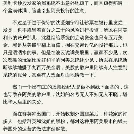
美利卡炒股发家的屑系统不出意外地赚了，而且赚得那叫一
个盆满钵满，险些引起阿美投行的注意。
不过鉴于过于保守的沈凝烟宁可让钞票在银行里发烂，
发臭，也不愿冒着百分之二十的风险进行投资，所以在阿美
利卡的账户那儿，沈凝烟给系统的启动资金也只有五万美
金。就是从美股里翻上百倍，搁在交易过亿的投行那儿，也
只是洒洒水的事。但是在波云诡谲美股里，赢家不少见，次
次都赢的玩家比爱好和平的阿美总统还少见，所以在系统断
断续续地赚了九百万美金后，美股的散户里陆续有人注意到
系统的账号，甚至有人想面对面地请教一下。
然而一个没有□□的股票经纪人是做不到线下面基的，这
也导致在阿美的散户里，沈姐的名号无人不知无人不晓，堪
比华人店里的关公。
而在群英冲出国门，开始收割外国韭菜后，种花家的许
多人，包括群英和沈姐的黑粉，都对这种用阿美股市的钱去
养国外的运营的做法肃然起敬。