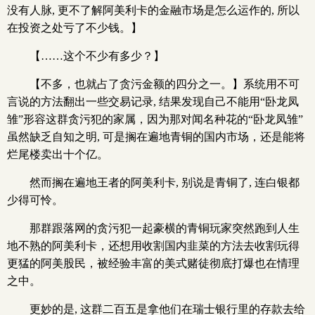
没有人脉, 更不了解阿美利卡的金融市场是怎么运作的, 所以
在投资之处亏了不少钱。】
【……这个不少有多少？】
【不多，也就占了贪污金额的四分之一。】系统用不可
言说的方法翻出一些交易记录, 结果发现自己不能用“卧龙凤
雏”形容这群贪污犯的家属，因为那对闻名种花的“卧龙凤雏”
虽然缺乏自知之明, 可是搁在遍地青铜的国内市场，还是能将
烂尾楼卖出十个亿。
然而搁在遍地王者的阿美利卡, 别说是青铜了, 连白银都
少得可怜。
那群跟落网的贪污犯一起豪横的青铜玩家突然跑到人生
地不熟的阿美利卡，还想用收割国内韭菜的方法去收割玩得
更猛的阿美股民，被经验丰富的美式赌徒彻底打爆也在情理
之中。
更妙的是, 这群二百五是拿他们在瑞士银行里的存款去给