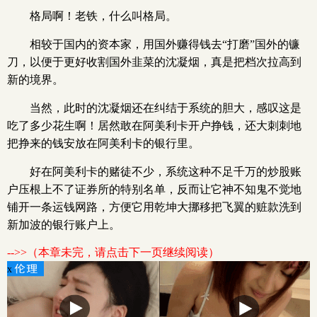
格局啊！老铁，什么叫格局。
相较于国内的资本家，用国外赚得钱去“打磨”国外的镰
刀，以便于更好收割国外韭菜的沈凝烟，真是把档次拉高到
新的境界。
当然，此时的沈凝烟还在纠结于系统的胆大，感叹这是
吃了多少花生啊！居然敢在阿美利卡开户挣钱，还大刺刺地
把挣来的钱安放在阿美利卡的银行里。
好在阿美利卡的赌徒不少，系统这种不足千万的炒股账
户压根上不了证券所的特别名单，反而让它神不知鬼不觉地
铺开一条运钱网路，方便它用乾坤大挪移把飞翼的赃款洗到
新加波的银行账户上。
-->>（本章未完，请点击下一页继续阅读）
x