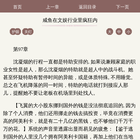
首页
上一章
返回目录
下一页
咸鱼在文娱行业里疯狂内
护眼
关灯
大
中
小
卷 第49节（1 / 4）
第97章
沈凝烟的行程一直都是特助安排的, 如果说兼顾家庭的职
业女性是超人，那么沈凝烟的特助就是超人中的战斗机。她
甚至怀疑特助有暂停时间的异能，或是体质特殊, 不用睡觉。
总之在飞机降落的同一时间，特助的电话就打到接应人那
儿，提醒她不要让老板在机场里到处找人。
【飞翼的大小股东挪到国外的钱是没法彻底追回的, 因为
除了个人消费，他们还用挪走的钱去搞投资，毕竟在消费更
高的阿美利卡，就是有二十几亿的黑钱，也不够他们千万千
万的花。】系统的声音里透露出显而易见的疲惫：【鉴于逃
到国外的人里没几个拥有阿美利卡国籍，再加上他们在当地