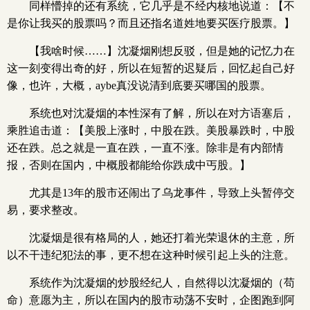
同样懵掉的还有系统，它几乎是不经内核地说道：【不
是你让我买的股票吗？而且还指名道姓地要买医疗股票。】
【我啥时候……】沈凝烟刚想反驳，但是她的记忆力在
这一刻变得出奇的好，所以在短暂的迟疑后，回忆起自己好
像，也许，大概，aybe真没说清到底要买哪国的股票。
系统也对沈凝烟的本性深有了解，所以在对方语塞后，
乘胜追击道：【美股上涨时，中股在跌。美股暴跌时，中股
还在跌。总之就是一直在跌，一直不涨。除非是有内部情
报，否则在国内，中概股都能给你跌成中丐股。】
尤其是13年的股市还闹出了乌龙事件，导致上头暂停交
易，要求整改。
沈凝烟是很有格局的人，她还打着光荣退休的主意，所
以不干违纪犯法的事，更不想在这种时候引起上头的注意。
系统作为沈凝烟的炒股经纪人，自然得以沈凝烟的（苟
命）意愿为主，所以在国内的股市动荡不安时，企图跑到阿