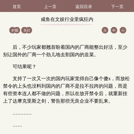
首页
上一页
返回目录
下一页
咸鱼在文娱行业里疯狂内
护眼
关灯
大
中
小
卷 第16节（2 / 4）
后，不少玩家都翘首盼着国内的厂商能整出好活，至少
别让国外的厂商一个劲儿地去割国内的韭菜。
可结果呢？
支持了一次又一次的国内玩家觉得自己像个傻x，而放松
禁令的上头也没料到国内的厂商不是拉不拉跨的问题，而是
有些资本连人都不做的问题，所以在放开禁令后，就重新挂
上了达摩克里斯之剑，警告那些无良企业不要乱来。
…………
……