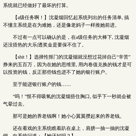
系统就已经做好了最坏的打算。
【a级任务啊！】沈凝烟回忆起系统列出的任务清单, 搞
不懂主系统是在为难她，还是像老妈子一样推她前进。
不过有一点可以确认的是，在a级任务的大棒下, 沈凝烟
还没捂热的大乐|透奖金是要保不住了。
【shit！】选择性抠门的沈凝烟就没想过花掉自己“辛苦”
挣来的五百万，因为在她的思维里, 用内卷值兑换的钱才是可
以投资的钱，反正那些钱也进不了她的银行账户。
至于能进银行账户的钱……
“呜！”恨不得吸氧的沈凝烟捂住胸口, 似乎下一秒就会被
气晕过去。
那可是她的养老钱啊！她小心翼翼攒起来的养老钱。
还在看戏的主系统瞧着趴在桌上，肩膀一抽一抽的沈凝
烟，向系统问道：【她还好吗？】