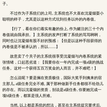
子。
不过作为子系统们的上司, 主系统也不大喜欢沈凝烟耍小
聪明的样子，尤其是以这种方式坑到任务以外的内卷值。
【行了，看在你们着实有趣的份上, 作为赌注的三十个内
卷值就由我承担。】主系统的发声打断了系统的骂骂咧咧，
同时也让沈凝烟有股不好的预感：【但是以这种手段获得的
内卷值是不被承认的，所以……】
故意卖了个关子的主系统很享受沈凝烟与内卷系统的紧
张情绪，口起恶劣道：【我要你在一年内完成一项a级的挑战
任务。这对一个获得五百万奖金的人而言，并不难吧！】
怎么说呢？要是搁在资质极佳，国际大奖手到擒来的宿
主那儿, a级任务完全不难, 属于那种做新手任务都很不给劲儿
的存在。而以沈凝烟的资质，别说是a级任务, 你要她完成一
项b级任务，都算是强人所难。
当然, 以上都是系统的想法，甚至在主系统提完要求后,