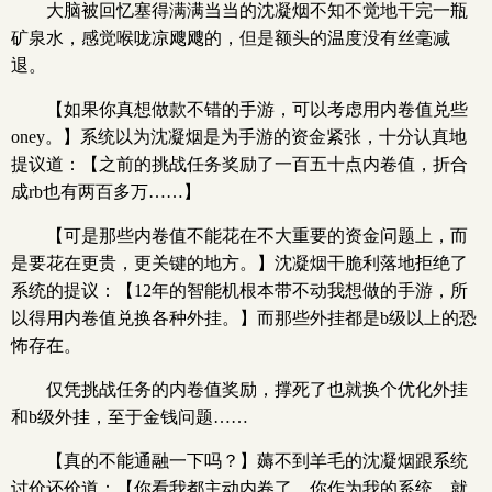
大脑被回忆塞得满满当当的沈凝烟不知不觉地干完一瓶
矿泉水，感觉喉咙凉飕飕的，但是额头的温度没有丝毫减
退。
【如果你真想做款不错的手游，可以考虑用内卷值兑些
oney。】系统以为沈凝烟是为手游的资金紧张，十分认真地
提议道：【之前的挑战任务奖励了一百五十点内卷值，折合
成rb也有两百多万……】
【可是那些内卷值不能花在不大重要的资金问题上，而
是要花在更贵，更关键的地方。】沈凝烟干脆利落地拒绝了
系统的提议：【12年的智能机根本带不动我想做的手游，所
以得用内卷值兑换各种外挂。】而那些外挂都是b级以上的恐
怖存在。
仅凭挑战任务的内卷值奖励，撑死了也就换个优化外挂
和b级外挂，至于金钱问题……
【真的不能通融一下吗？】薅不到羊毛的沈凝烟跟系统
讨价还价道：【你看我都主动内卷了，你作为我的系统，就