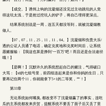
【成交。】诱饵上钩的沈凝烟还没见过主动跳坑的人觉
得这坑太浅，于是抢过挖坑人的铲子，将自己埋得更深点。
结果系统别说是一周，连五天都没等到，就被沈凝烟教
做人。
【07，07，11，25，11，11，04。】沈凝烟和负责大乐/
透的公证人员通了电话，确定兑奖地和兑奖时间后，让系统
愿赌服输：【我这也算是挣到‘一百万’吧！而且还是合法途径
哦！】
【是啊！】沉默许久的系统想起自己的赌注，气得破口
大骂：【td的七组号里，前四组连起来是你和你妈的生日，只
要再记住两个11，你就能拿下5+1的二等奖，艹！】
第33章
无论系统如何嘴臭, 都改变不了沈凝烟赢了的事实，连吃
瓜的主系统都发来庆贺，提醒系统不要丢了面子后又丢了里