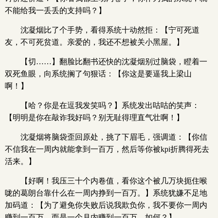
不能给我一丢丢的支持吗？】
沈凝烟比了个手势，看得系统十动然拒：【宁可死道
友，不可死贫道。亲爱的，我还不想被关小黑屋。】
【切……】翻脸比翻书还快的沈凝烟别过脑袋，瞪着一
双死鱼眼，向系统搁了句狠话：【你这是要逼我上梁山
啊！】
【哈？你是在逗我发笑吗？】系统发出咕咕的笑声：
【明明是你在敲诈我好吗？别无耻得理直气壮啊！】
沈凝烟将脑袋歪回原处，挑了下眉毛，强调道：【你信
不信我在一周内就能拿到一百万，然后等你被kpi折腾得死去
活来。】
【好啊！我压三十个内卷值，看你这个被几万块扼住喉
咙的葛朗台靠什么在一周内挣到一百万。】系统犹嫌不足地
加码道：【为了避免你失败后说我欺负你，我不要你一周内
赚到一百万，而是一个月内赚到一百万，如何？】