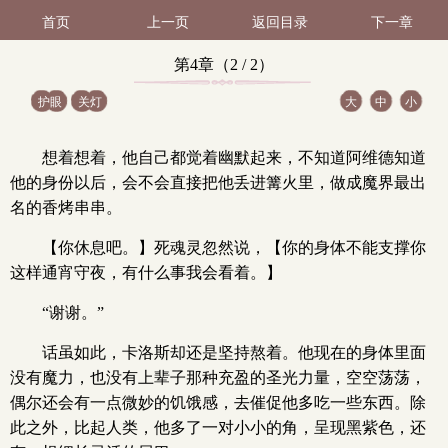
首页
上一页
返回目录
下一章
第4章（2 / 2）
护眼
关灯
大
中
小
想着想着，他自己都觉着幽默起来，不知道阿维德知道
他的身份以后，会不会直接把他丢进篝火里，做成魔界最出
名的香烤串串。
【你休息吧。】死魂灵忽然说，【你的身体不能支撑你
这样通宵守夜，有什么事我会看着。】
“谢谢。”
话虽如此，卡洛斯却还是坚持熬着。他现在的身体里面
没有魔力，也没有上辈子那种充盈的圣光力量，空空荡荡，
偶尔还会有一点微妙的饥饿感，去催促他多吃一些东西。除
此之外，比起人类，他多了一对小小的角，呈现黑紫色，还