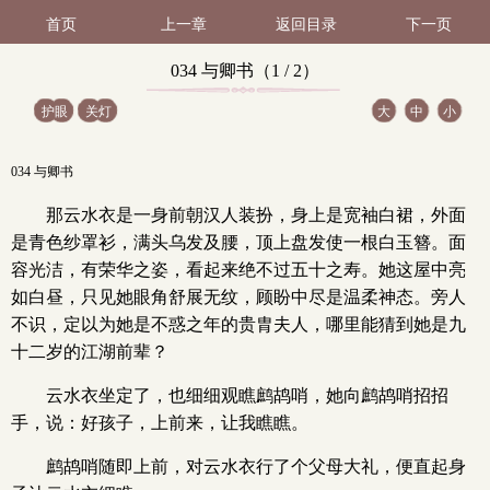
首页
上一章
返回目录
下一页
034 与卿书（1 / 2）
护眼
关灯
大
中
小
034 与卿书
那云水衣是一身前朝汉人装扮，身上是宽袖白裙，外面
是青色纱罩衫，满头乌发及腰，顶上盘发使一根白玉簪。面
容光洁，有荣华之姿，看起来绝不过五十之寿。她这屋中亮
如白昼，只见她眼角舒展无纹，顾盼中尽是温柔神态。旁人
不识，定以为她是不惑之年的贵胄夫人，哪里能猜到她是九
十二岁的江湖前辈？
云水衣坐定了，也细细观瞧鹧鸪哨，她向鹧鸪哨招招
手，说：好孩子，上前来，让我瞧瞧。
鹧鸪哨随即上前，对云水衣行了个父母大礼，便直起身