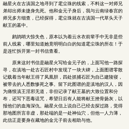
融星火在古滇国之地寻到了雮尘珠的线索，不料这一对师兄
弟却出师未捷身先死。他和金元子身后，我与云南绿春宫的
师兄多方细查，已经探得，雮尘珠就在古滇国一代草头天子
献王的墓中。
鹧鸪哨大惊失色，原本以为着云水衣前辈手中无非是些
前人线索，哪里知道她竟明明白白的知道雮尘珠的所在！于
是连忙拆开第一封书信查看。
原来这封书信是融星火写给金元子的，上面写他一路探
寻，在滇地一处古石匠村中发现了一块大碑，上面图谱零散
记载着当年献王得了凤凰胆，四处抓捕石匠为自己建陵寝，
被带去的人悉数惨死之事。留下此图谱的是滇地的汉人，因
为痛恨滇王淫邪无道，非但记录了献王墓的大致位置和分
布，还写下恶毒诅咒，希望日后有人能将献王挫骨扬灰，以
报他们的血海深仇。融星火信上说自己已经去探过路，觉得
那地图所言非虚，那处端的是一处神仙穴，但他一人力薄，
此信正是要身在藏地的金元子前去相助与他。