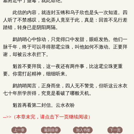
墓附近中了蛊毒，就此命绝。
此信的内容，就连封玉锵和乌子欣也是头一次知道。四
人听了不禁感叹，造化弄人竟至于此，真是：回首不见行差
踏错，转身已是阴阳两隔。
鹧鸪哨心中惊动，只觉得口中发甜，眼眶发热。他们一
脉千年，终于可以寻得那雮尘珠，叫他如何不激动。正要拜
谢，却被云水衣拦下。
魁首不要拜我，这一夜还有两件事，比这雮尘珠更重
要。你需打起精神，细细听来。
鹧鸪哨闻言，正身而坐，四人无不警觉，但听这云水衣
七十年所学所得，究竟是看破了哪般天机。
魁首再看第二封信。云水衣吩
-->>（本章未完，请点击下一页继续阅读）
上一章
返回目录
加入书签
下一页