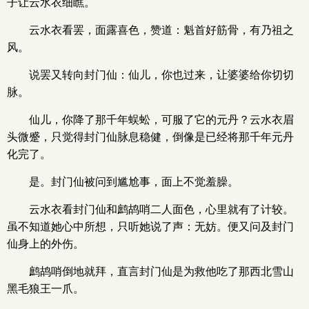
子让云水衣细瞧。
云水衣看罢，面露喜色，赞道：魁首好筋骨，有乃祖之
风。
说罢又转向封门仙：仙儿，你也过来，让婆婆给你切切
脉。
仙儿，你降了那千年蜈蚣，可服了它的元丹？云水衣眉
头微蹙，只觉得封门仙脉息稳健，倒像是已经将那千年元丹
化完了。
是。封门仙被问到尴尬事，面上不觉羞臊。
云水衣看封门仙和鹧鸪哨二人面色，心里就有了计较。
虽不知道她心中所想，只听她说了声：无妨。便又问及封门
仙身上的外伤。
鹧鸪哨倒地就拜，直言封门仙是为救他吃了那西北雪山
黑毛狼王一爪。