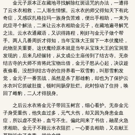
金元子原本正在藏地寻找解除红斑诅咒的办法，一遭得
了云水衣相救，二人渐生情愫。云水衣的师父得知天下有此
奇症，又感叹扎格拉玛一族身负苦难，便出手相助，一来为
此症寻个解法，二来让云水衣相助金元子，在藏地遍寻解咒
之法。云水衣通藏语，又识得路程，刚好与金元子做个帮
手。两人几番周折才得知，当年宝珠大王留下一本伏魔经，
此物至关重要。这伏魔经原本就是当年从宝珠大王的宝洞里
发现的，后来几经辗转，从文成公主庙传到了结古寺。无奈
结古寺的大师不肯将此宝物出借，金元子怒从心起，决议趁
夜偷看。没想到结古寺的住持养着一双雪豹，叫那雪豹发
觉，金元子一番苦战，虽然是杀了那雄豹，却也为了保护云
水衣叫它抓破肚腹，顿时间肠穿肚烂。此时惊动了住持，唤
回了雌豹，二人才得脱身。
之后云水衣将金元子带回玉树宫，细心看护。无奈金元
子身受重伤，他失血过多，元气大伤，却又因为身患金血
症，所以虚不受补，血亏不生。偏此间来了书信，融星火急
求相助。金元子不顾云水衣阻拦，一心要去相助，又在献王