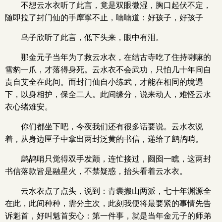
不想云水衣听了此言，竟是双眼微湿，胸口起伏不定，
随即拉了封门仙的手摩挲不止，喃喃道：好孩子，好孩子
乌子欣听了此言，低下头来，眼中有泪。
那金元子当年为了救云水衣，在结古寺吃了住持喇嘛的
雪豹一爪，才落得身死。云水衣不会武功，只怕几十年间自
责自艾全在此间。而封门仙自小练武，才能在相同的境遇
下，以身相护，保全二人。此间缘分，说来动人，难怪云水
衣心绪难安。
你们都坐下吧，今夜我们还有很多话要说。云水衣说
着，从身边匣子中拿出两封泛黄的书信，递给了鹧鸪哨。
鹧鸪哨只觉得双手发颤，连忙接过，囫囵一瞧，这两封
书信落款皆是融星火，不禁疑惑，抬头看着云水衣。
云水衣点了点头，说到：青囊搬山两派，七十年渊源全
在此，此间种种，需分主次，此刻我便将最要紧的事情先告
诉魁首，好叫魁首安心：第一件事，就是当年金元子的师弟