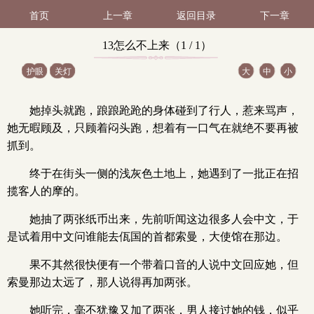
首页
上一章
返回目录
下一章
13怎么不上来（1 / 1）
护眼
关灯
大
中
小
她掉头就跑，踉踉跄跄的身体碰到了行人，惹来骂声，
她无暇顾及，只顾着闷头跑，想着有一口气在就绝不要再被
抓到。
终于在街头一侧的浅灰色土地上，她遇到了一批正在招
揽客人的摩的。
她抽了两张纸币出来，先前听闻这边很多人会中文，于
是试着用中文问谁能去佤国的首都索曼，大使馆在那边。
果不其然很快便有一个带着口音的人说中文回应她，但
索曼那边太远了，那人说得再加两张。
她听完，毫不犹豫又加了两张，男人接过她的钱，似乎