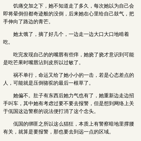
饥痛交加之下，她不知道走了多久，每次她以为自己会
即将晕倒但都奇迹般的没倒，后来她在心里给自己鼓气，把
手伸向了路边的青芒。
她太饿了，摘了好几个，一边走一边大口大口地啃着
吃。
吃完发现自己的的嘴唇有些痒，她挠了挠才意识到可能
是吃芒果时嘴唇沾到皮所以过敏了。
祸不单行，命运又给了她小小的一击，若是心态差点的
人，可能就是压倒骆驼的最后一根草了。
她偏不。肚子有东西后她力气也有了，她重新边走边招
手叫车，其中她有考虑过要不要去报警，但是想到网络上关
于佤国这边警察的说法便打消了这个念头。
佤国的绑匪之所以这么猖狂，本质上有警察暗地里撑腰
有关，就算是要报警，那也要去到远一点的区域。