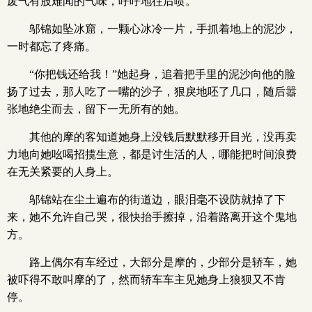
废气有股难闻的气味，呼呼地往后喷。
邬锦如坠冰窟，一颗心冰冷一片，手抓着地上的泥沙，
一时都忘了疼痛。
“你把钱还给我！”她起身，追着把手里的泥沙向他的脸
扬了过去，那人吃了一嘴的沙子，狠戾地呸了几口，随后嚣
张地绝尘而去，留下一无所有的她。
其他的摩的客知道她身上没钱后默默移开目光，没再卖
力地向她吆喝招揽生意，都是讨生活的人，哪能把时间浪费
在无关紧要的人身上。
邬锦站在尘土遍布的街道边，眼泪毫不设防就掉了下
来，她不允许自己哭，很快抬手擦掉，沿着路离开这个鬼地
方。
路上偶尔有车经过，大部分是摩的，少部分是轿车，她
被吓得不敢叫摩的了，然而轿车车主见她身上狼狈又不肯
停。