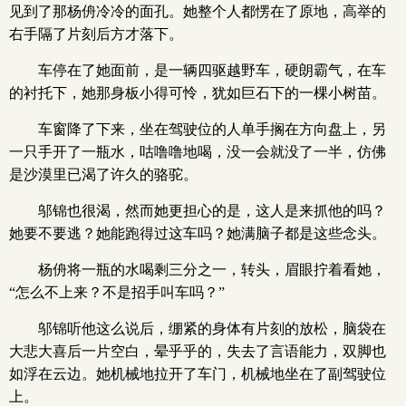
见到了那杨侜冷冷的面孔。她整个人都愣在了原地，高举的
右手隔了片刻后方才落下。
车停在了她面前，是一辆四驱越野车，硬朗霸气，在车
的衬托下，她那身板小得可怜，犹如巨石下的一棵小树苗。
车窗降了下来，坐在驾驶位的人单手搁在方向盘上，另
一只手开了一瓶水，咕噜噜地喝，没一会就没了一半，仿佛
是沙漠里已渴了许久的骆驼。
邬锦也很渴，然而她更担心的是，这人是来抓他的吗？
她要不要逃？她能跑得过这车吗？她满脑子都是这些念头。
杨侜将一瓶的水喝剩三分之一，转头，眉眼拧着看她，
“怎么不上来？不是招手叫车吗？”
邬锦听他这么说后，绷紧的身体有片刻的放松，脑袋在
大悲大喜后一片空白，晕乎乎的，失去了言语能力，双脚也
如浮在云边。她机械地拉开了车门，机械地坐在了副驾驶位
上。