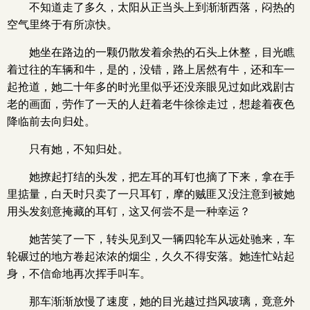
不知道走了多久，太阳从正当头上到渐渐西落，闷热的
空气里终于有所凉快。
她坐在路边的一颗仍散发着余热的石头上休整，目光瞧
着过往的车辆和牛，是的，没错，路上居然有牛，还和车一
起抢道，她二十年多的时光里似乎还没亲眼见过如此戏剧古
老的画面，劳作了一天的人赶着老牛徐徐走过，想趁着夜色
降临前去向归处。
只有她，不知归处。
她撩起打结的头发，把左耳的耳钉也摘了下来，拿在手
里掂量，白天时只卖了一只耳钉，摩的贼匪又没注意到被她
用头发刻意掩藏的耳钉，这又何尝不是一种幸运？
她苦笑了一下，转头见到又一辆四轮车从远处驰来，车
轮碾过的地方卷起浓浓的烟尘，久久不得安落。她连忙站起
身，不信命地再次挥手叫车。
那车渐渐放慢了速度，她的目光越过挡风玻璃，竟意外