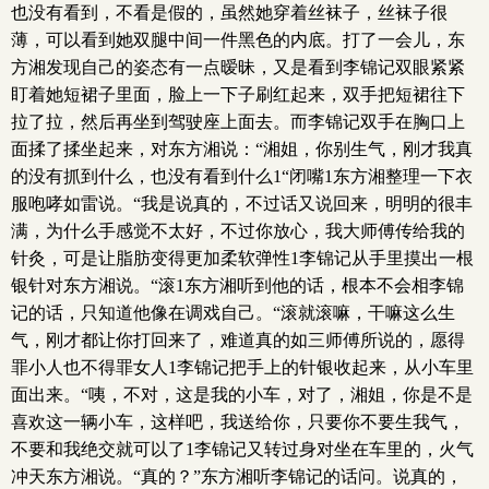
也没有看到，不看是假的，虽然她穿着丝袜子，丝袜子很
薄，可以看到她双腿中间一件黑色的内底。打了一会儿，东
方湘发现自己的姿态有一点暧昧，又是看到李锦记双眼紧紧
盯着她短裙子里面，脸上一下子刷红起来，双手把短裙往下
拉了拉，然后再坐到驾驶座上面去。而李锦记双手在胸口上
面揉了揉坐起来，对东方湘说：“湘姐，你别生气，刚才我真
的没有抓到什么，也没有看到什么1“闭嘴1东方湘整理一下衣
服咆哮如雷说。“我是说真的，不过话又说回来，明明的很丰
满，为什么手感觉不太好，不过你放心，我大师傅传给我的
针灸，可是让脂肪变得更加柔软弹性1李锦记从手里摸出一根
银针对东方湘说。“滚1东方湘听到他的话，根本不会相李锦
记的话，只知道他像在调戏自己。“滚就滚嘛，干嘛这么生
气，刚才都让你打回来了，难道真的如三师傅所说的，愿得
罪小人也不得罪女人1李锦记把手上的针银收起来，从小车里
面出来。“咦，不对，这是我的小车，对了，湘姐，你是不是
喜欢这一辆小车，这样吧，我送给你，只要你不要生我气，
不要和我绝交就可以了1李锦记又转过身对坐在车里的，火气
冲天东方湘说。“真的？”东方湘听李锦记的话问。说真的，