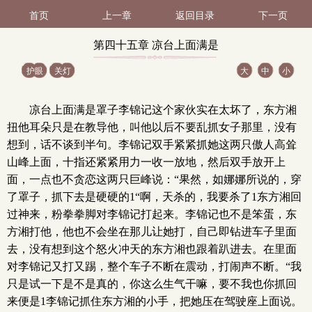
首页
上一章
返回目录
下一页
第四十五章 凉台上面满是
护眼
关灯
大
中
小
罩子（1 / 2）
凉台上面满是罩子李锦记这个家伙实在太坏了，东方湘
扭他耳朵只是在教导他，叫他以后不要乱抓女子那里，没有
想到，话不谈到半句。李锦记双手紧紧抓她这两只傲人高耸
山峰上面，十指还紧紧用力一收一放地，然后双手放开上
面，一点也不贪恋这两只巨峰说：“果然，如娜娜所说的，穿
了罩子，抓下去是硬硬的1“啊，天杀的，我要杀了1东方湘回
过神来，粉拳拳脚对李锦记打起来。李锦记也不是笨蛋，东
方湘打他，他也不会坐在那儿让她打，自己即钻进车子里面
去，没有想到这个怒火冲天的东方湘也跟着趴进去。在里面
对李锦记又打又踢，整个车子不断在震动，打闹声不断。“我
只是试一下是不是真的，你这么生气干嘛，要不我也你抓回
来便是1李锦记抓住东方湘的小手，把她压在驾驶座上面说。