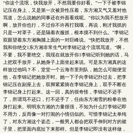
“你这个流氓，快我放开，不然我要你好看。”一下子被李锦
记压在身上，又是第一次被异性压着，东方湘又气又羞对他
骂道，怎么说她的同事还在外面看戏呢。“你以为我不想放开
啊，放开你也行，不过你不许再打我哦，再说，刚才我抓的
只是一对罩子，还是隔着衣服抓，根本摸不到什么。”李锦记
双眼望着东方湘胸脯上面的一对巨峰说。“快把我放开，不然
我和你绝交1东方湘非常生气对李锦记这个流氓骂道。“啊，
不要，我不要绝交，我现在就放开你1李锦记听到她的话，马
上把双手放开，从她身子上面坐起来说。可是东方湘真的这
样放过他吗？不，堂堂一个云海市里刑队，她怎么可能便宜
他，在李锦记把她放开时。她一下子向李锦记扑过去，把李
锦记压在副座上去，双脚紧紧骑在李锦记身上，双手不断在
李锦记身上打起来。这一回，真的很奇怪，李锦记不还手
了，所谓骂不还口，打不还手了，任由东方湘雪的粉拳在他
身打起来。明明东方湘的力量很强，不知为什么打李锦记即
不用力，反而像一对打闹的小情侣似的。可惜李锦记太单纯
了，对东方湘这个姿态，一般男人都会把双手伸到对方的裙
子里，把里面内底扯下来那样。但是李锦记即没有这样做，