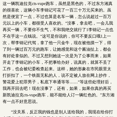
这一辆凯迪拉克cts-vupe跑车，虽然是黑色的，不过东方湘真
的很喜欢，这辆小车李锦记可花了一百三十万元买来的。虽
然是便宜了一点，不过也算是名车一辆，怎么说超过一百万
元以上的小车，都很受人喜欢的。“没事，拿去吧，一会儿我
再买一辆，不要你不生气，不和我绝交就行了1李锦记一点也
不在乎这一点钱说。“这可是你说的，你可不要反口哦1上一
次，帮李锦记代驾，拿了他一只金牛，现在被他摸一下，得
了到一辆过百万元的跑车，让她感觉和这个酱油扯上，都会
有好处拿似的。不过又想到她这一次是为了公事而来，如果
开走了李锦记的小车，不把事给办好，说真的，就算不丢了
工作，也会被纪委检查起来。这样，她的形象在市民眼里太
打折扣了，一个铁面无私的人，说不定被人放在网上抄作，
警花爱上犯罪男子，私底下串通等等……“等这些处理好后，
我再开回去吧！现在没事了，还有，如果，如果你真的再买
新凯迪拉克cts-vupe跑车，能不能给人订一辆红色的。”东方湘
有一点不好意思说。
“没关系，反正我的钱也是别人送给我的，我现在给你打