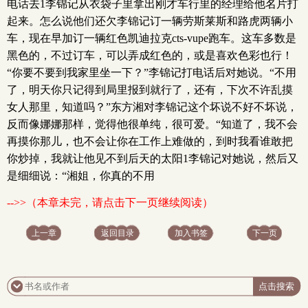
电话去1李锦记从衣袋子里拿出刚才车行里的经理给他名片打
起来。怎么说他们还欠李锦记订一辆劳斯莱斯和路虎两辆小
车，现在早加订一辆红色凯迪拉克cts-vupe跑车。这车多数是
黑色的，不过订车，可以弄成红色的，或是喜欢色彩也行！
“你要不要到我家里坐一下？”李锦记打电话后对她说。“不用
了，明天你只记得到局里报到就行了，还有，下次不许乱摸
女人那里，知道吗？”东方湘对李锦记这个坏说不好不坏说，
反而像娜娜那样，觉得他很单纯，很可爱。“知道了，我不会
再摸你那儿，也不会让你在工作上难做的，到时我看谁敢把
你炒掉，我就让他见不到后天的太阳1李锦记对她说，然后又
是细细说：“湘姐，你真的不用
-->>（本章未完，请点击下一页继续阅读）
上一章
返回目录
加入书签
下一页