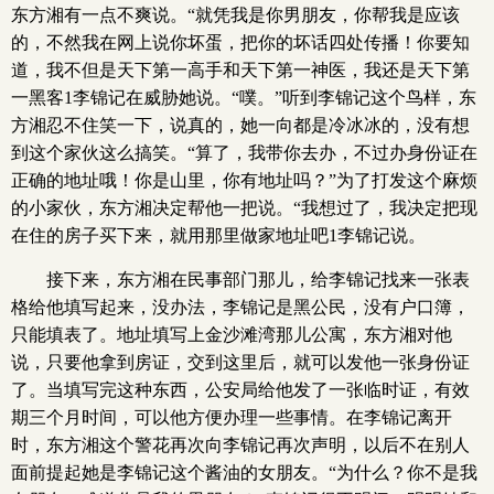
东方湘有一点不爽说。“就凭我是你男朋友，你帮我是应该
的，不然我在网上说你坏蛋，把你的坏话四处传播！你要知
道，我不但是天下第一高手和天下第一神医，我还是天下第
一黑客1李锦记在威胁她说。“噗。”听到李锦记这个鸟样，东
方湘忍不住笑一下，说真的，她一向都是冷冰冰的，没有想
到这个家伙这么搞笑。“算了，我带你去办，不过办身份证在
正确的地址哦！你是山里，你有地址吗？”为了打发这个麻烦
的小家伙，东方湘决定帮他一把说。“我想过了，我决定把现
在住的房子买下来，就用那里做家地址吧1李锦记说。
接下来，东方湘在民事部门那儿，给李锦记找来一张表
格给他填写起来，没办法，李锦记是黑公民，没有户口簿，
只能填表了。地址填写上金沙滩湾那儿公寓，东方湘对他
说，只要他拿到房证，交到这里后，就可以发他一张身份证
了。当填写完这种东西，公安局给他发了一张临时证，有效
期三个月时间，可以他方便办理一些事情。在李锦记离开
时，东方湘这个警花再次向李锦记再次声明，以后不在别人
面前提起她是李锦记这个酱油的女朋友。“为什么？你不是我