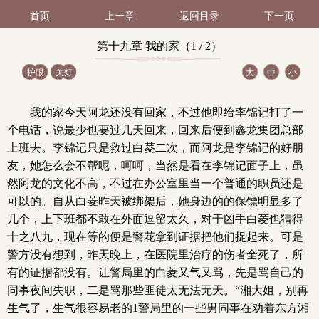
首页
上一章
返回目录
下一页
第十九章 我的家（1 / 2）
护眼
关灯
大
中
小
我的家今天阿龙还没有回家，不过他即给李锦记打了一
个电话，说最少也要过几天回来，回来后便到鑫龙集团总部
上班去。李锦记只是救过白菱二次，而阿龙是李锦记的好朋
友，她怎么会不帮呢，呵呵，当然是看在李锦记面子上，虽
然阿龙的文化不高，不过在办公室里当一个普通的职员还是
可以的。自从白菱昨天被绑架后，她身边的的保镖明显多了
几个，上下班都不敢在外面逗留太久，对于凶手白菱也猜得
十之八九，现在等的便是警花拿到证据把他们捉起来。可是
警方没有想到，昨天晚上，在医院里治疗的伤者全死了，所
有的证据都没有。让警局里的白菱又气又骂，先是骂自己的
同事夜间失职，二是骂那些匪徒太无法无天。“湘大姐，别再
生气了，生气很容易老的1警局里的一些男同事在劝着东方湘