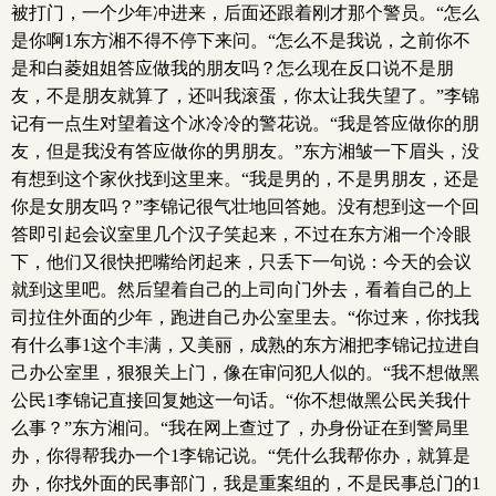
被打门，一个少年冲进来，后面还跟着刚才那个警员。“怎么
是你啊1东方湘不得不停下来问。“怎么不是我说，之前你不
是和白菱姐姐答应做我的朋友吗？怎么现在反口说不是朋
友，不是朋友就算了，还叫我滚蛋，你太让我失望了。”李锦
记有一点生对望着这个冰冷冷的警花说。“我是答应做你的朋
友，但是我没有答应做你的男朋友。”东方湘皱一下眉头，没
有想到这个家伙找到这里来。“我是男的，不是男朋友，还是
你是女朋友吗？”李锦记很气壮地回答她。没有想到这一个回
答即引起会议室里几个汉子笑起来，不过在东方湘一个冷眼
下，他们又很快把嘴给闭起来，只丢下一句说：今天的会议
就到这里吧。然后望着自己的上司向门外去，看着自己的上
司拉住外面的少年，跑进自己办公室里去。“你过来，你找我
有什么事1这个丰满，又美丽，成熟的东方湘把李锦记拉进自
己办公室里，狠狠关上门，像在审问犯人似的。“我不想做黑
公民1李锦记直接回复她这一句话。“你不想做黑公民关我什
么事？”东方湘问。“我在网上查过了，办身份证在到警局里
办，你得帮我办一个1李锦记说。“凭什么我帮你办，就算是
办，你找外面的民事部门，我是重案组的，不是民事总门的1