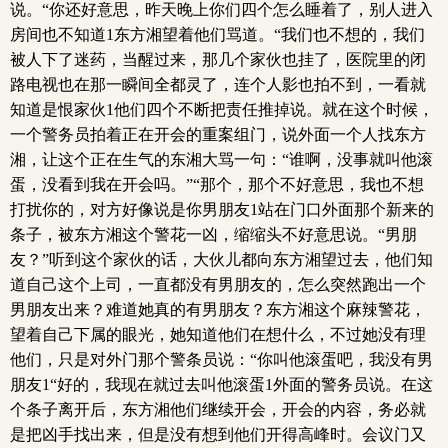
说。“你还好意思，昨天晚上你们四个怎么睡着了，别人进入
房间也不知道1东方湘望着他们骂道。“我们也不想的，我们
被人下了迷药，当醒过来，那几个家伙也挂了，医院里的闭
路电视也在那一瞬间全都灵了，连个人影也拍不到，一看就
知道是恨家伙1他们四个不断把责任推掉说。就在这个时候，
一个警务员拍着正在开会的重案组门，说外面一个人找东方
湘，让这个正在生气的东湘大骂一句：“谁啊，没事就叫他滚
蛋，没看到我在开会吗。”“那个，那个不好意思，我也不想
打扰你的，对方好像说是你男朋友1站在门口外面那个新来的
条子，被东方湘这个警花一凶，缩缩头不好意思说。“男朋
友？”听到这个家伙的话，大伙儿都向东方湘望过去，他们知
道自己这个上司，一直都没有男朋友的，怎么突然跑出一个
男朋友出来？难道她真的有男朋友？东方湘这个麻辣警花，
望着自己下属的眼光，她知道他们在想什么，不过她没有理
他们，只是对外门那个警条员说：“你叫他滚蛋吧，我没有男
朋友1“好的，我现在就过去叫他滚蛋1外面的警务员说。在这
个条子离开后，东方湘他们继续开会，开会的内容，务必就
是把凶手找出来，但是没有想到他们开得高峰时。会议门又