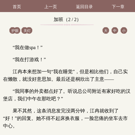
首页
上一页
返回目录
下一章
加班（2 / 2）
护眼
关灯
大
中
小
“我在做spa！”
“我在打游戏！”
江冉本来想加一句“我在睡觉”，但是相比他们，自己实
在懒散，就没好意思加。最后还是桐欣出了主意——
“我同事的外卖都点好了。听说总公司附近有家好吃的汉
堡店，我们中午在那吃吧？”
果不其然，这条消息发完没两分钟，江冉就收到了
“好！”的回复。她不得不起床换衣服，一脸悲痛的坐车去市
中心。