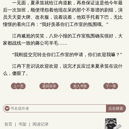
一见面，夏承笛就给江冉道歉，再叁保证这是他今年最
后一次加班，顺便埋怨着他现在呆的那个不靠谱的剧组，演
员天天耍大牌、改衣服，说着说着，他双手托着下巴，无比
憧憬的看向江冉：“我好羡慕你们工作室的氛围哦。”
江冉尴尬的笑笑，八卦小报的工作室氛围确实很好，大
家都战线一致的薅公司羊毛……
“我刚提交完转去你们工作室的申请，你们欢迎我嘛？”
江冉下意识说欢迎欢迎，说完才反应过来夏承笛在说什
么，傻眼了。
上一页
返回目录
加入书签
下一章
首页
|
书架
|
阅读记录