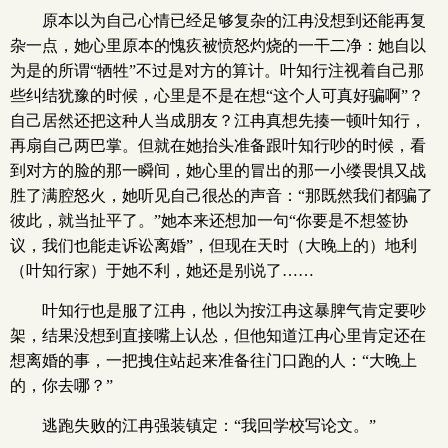
原本以为自己心情已经足够复杂的江冉没想到还能再复
杂一点，她心里原本的愧疚被愤怒灼烧的一干二净：她自以
为是的所谓“牺牲”不过是对方的算计。叶知行注视着自己那
些纠结犹豫的时候，心里是不是在想“这个人可真好骗啊”？
自己居然还把这种人当成朋友？江冉真想先揍一顿叶知行，
再扇自己两巴掌。但就在她抬头准备跟叶知行吵的时候，看
到对方的脸的那一瞬间，她心里的冒出的那一小缕畏惧又战
胜了满腔怒火，她听见自己很怂的声音：“那既然我们都骗了
彼此，就当扯平了。”她本来还想加一句“你要是不想签协
议，我们也能走诉讼离婚”，但现在天时（大晚上的）地利
（叶知行家）于她不利，她还是别说了……
叶知行也是服了江冉，他以为按江冉这暴脾气肯定要吵
架，结果没想到直接嘴上认怂，但他知道江冉心里肯定还在
想离婚的事，一把拽住站起来准备往门口跑的人：“大晚上
的，你去哪？”
逃跑失败的江冉强装镇定：“我回学校写论文。”