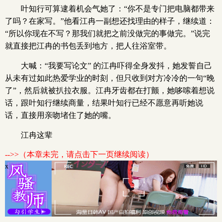
叶知行可算逮着机会气她了：“你不是专门把电脑都带来
了吗？在家写。”他看江冉一副想还找理由的样子，继续道：
“所以你现在不写？那我们就把之前没做完的事做完。”说完
就直接把江冉的书包丢到地方，把人往浴室带。
大喊：“我要写论文” 的江冉吓得全身发抖，她发誓自己
从未有过如此热爱学业的时刻，但只收到对方冷冷的一句“晚
了”，然后就被扒拉衣服。江冉牙齿都在打颤，她哆嗦着想说
话，跟叶知行继续商量，结果叶知行已经不愿意再听她说
话，直接用亲吻堵住了她的嘴。
江冉这辈
-->>（本章未完，请点击下一页继续阅读）
x