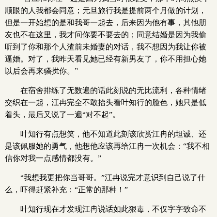
顺眼的人我都会同意；元旦旅行我是提前两个月做的计划，
但是一开始想的是和我哥一起去，后来因为他有事，其他朋
友也不在这里，我才问你要不要去的；同意结婚是因为我偷
听到了你和那个人渣前未婚妻的对话，我不想因为我让你被
逼婚。对了，我昨天看见她已经有新男友了，你不用担心她
以后会再来骚扰你。”
在宿舍排练了无数遍的话此刻说的无比流利，各种情绪
交织在一起，江冉完全不敢抬头看叶知行的脸色，她只是低
着头，最后又说了一遍“对不起”。
叶知行有点想笑，他不知道此刻该欣赏江冉的坦诚、还
是该佩服她的勇气，他想他应该再给江冉一次机会：“我不相
信你对我一点感情都没有。”
“我想我更把你当哥哥。”江冉说完才意识到自己说了什
么，吓得赶紧补充：“正常的那种！”
叶知行现在才发现江冉说话如此狠毒，不仅字字致命不