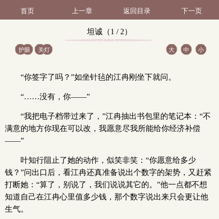
首页
上一章
返回目录
下一页
坦诚（1 / 2）
护眼
关灯
大
中
小
“你签字了吗？”如坐针毡的江冉刚坐下就问。
“……没有，你——”
“我把电子档带过来了，”江冉抽出书包里的笔记本：“不
满意的地方你现在可以改，我愿意尽我所能给你经济补偿
——”
叶知行阻止了她的动作，似笑非笑：“你愿意给多少
钱？”问出口后，看江冉还真准备说出个数字的架势，又赶紧
打断她：“算了，别说了，我们说说其它的。”他一点都不想
知道自己在江冉心里值多少钱，那个数字说出来只会更让他
生气。