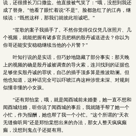
说，还很擅长刀口撒盐。他直接被气笑了：“哦，没想到我还
成了替身。”他看了眼忙着说“不是”、脸都急红了的江冉，继
续说：“既然这样，那我们就彼此坦诚吧。”
“笙歌的案子我插手了。不然你觉得仅仅凭几张照片、几
个视频，就能把握有诸多官员把柄的殷丹诚送进去？你以为
你哥还能安安稳稳继续当他的小片警？”
叶知行说的是实话，但巧妙地隐藏了部分事实：那天晚
上的视频的确是殷丹诚被调查的导火索，连川找到的证据也
足够坐实殷丹诚的罪状，自己的插手顶多算是推波助澜。但
他也知道，这种话完全可以吓唬江冉这种涉世未深、对规则
似懂非懂的小女孩。
“还有郑怡棠，哦，就是闻酉城前未婚妻，她一直不想和
闻酉城结婚，听你说了闻酉城的事后，我就随手帮了她一个
小忙，作为报酬，她也帮了我一个小忙。”这个所谓的“天衣
无缝偷听局”还是郑怡棠想出来的办法，那女人整天疯疯癫
癫，没想到鬼点子还挺有用。