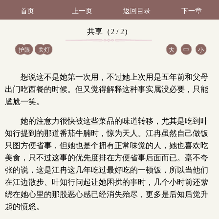
首页
上一页
返回目录
下一章
共享（2 / 2）
护眼
关灯
大
中
小
想说这不是她第一次用，不过她上次用是五年前和父母
出门吃西餐的时候。但又觉得解释这种事实属没必要，只能
尴尬一笑。
她的注意力很快被这些菜品的味道转移，尤其是吃到叶
知行提到的那道番茄牛腩时，惊为天人。江冉虽然自己做饭
只图方便省事，但她也是个拥有正常味觉的人，她也喜欢吃
美食，只不过这事的优先度排在方便省事后面而已。毫不夸
张的说，这是江冉这几年吃过最好吃的一顿饭，所以当他们
在江边散步、叶知行问起让她困扰的事时，几个小时前还萦
绕在她心里的那股恶心感已经消失殆尽，更多是后知后觉升
起的愤怒。