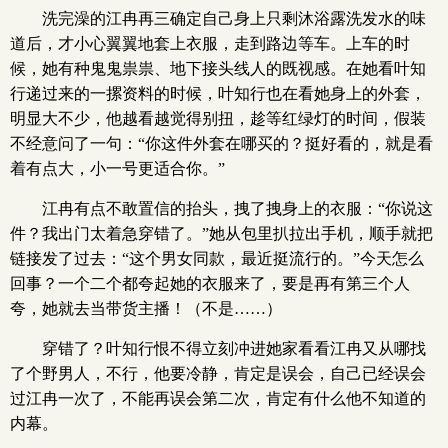
洗完澡的江冉再三确定自己身上只剩沐浴露洗发水的味
道后，才小心翼翼地套上衣服，走到路边等车。上车的时
候，她有种鬼鬼祟祟、地下接头线人的既视感。在她看叶知
行递过来的一摞资料的时候，叶知行也在看她身上的外套，
明显大不少，他越看越觉得别扭，趁等红绿灯的时间，假装
不经意问了一句：“你这件外套在哪买的？挺好看的，就是看
着有点大，小一号更适合你。”
江冉有点不敢置信的抬头，拽了拽身上的衣服：“你说这
件？我出门太着急穿错了。”她从包里扒拉出手机，顺手就把
链接发了过去：“这个男女同款，最近挺流行的。”今天怎么
回事？一个二个都夸起她的衣服来了，要是再有第三个人
夸，她就去当带货主播！（不是……）
穿错了？叶知行恨不得立刻冲进她家看看江冉又从哪找
了个野男人，不行，他要冷静，肯定是误会，自己已经误会
过江冉一次了，不能再误会第二次，肯定有什么他不知道的
内幕。