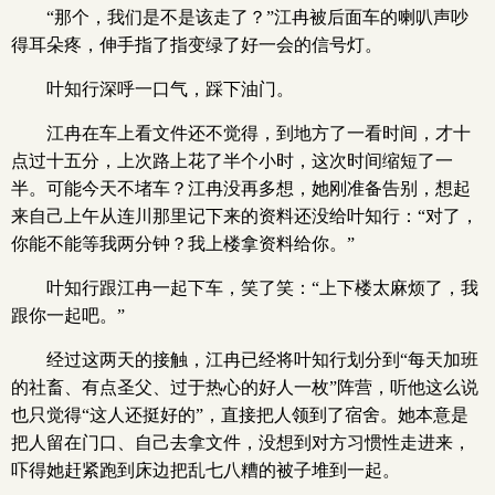
“那个，我们是不是该走了？”江冉被后面车的喇叭声吵
得耳朵疼，伸手指了指变绿了好一会的信号灯。
叶知行深呼一口气，踩下油门。
江冉在车上看文件还不觉得，到地方了一看时间，才十
点过十五分，上次路上花了半个小时，这次时间缩短了一
半。可能今天不堵车？江冉没再多想，她刚准备告别，想起
来自己上午从连川那里记下来的资料还没给叶知行：“对了，
你能不能等我两分钟？我上楼拿资料给你。”
叶知行跟江冉一起下车，笑了笑：“上下楼太麻烦了，我
跟你一起吧。”
经过这两天的接触，江冉已经将叶知行划分到“每天加班
的社畜、有点圣父、过于热心的好人一枚”阵营，听他这么说
也只觉得“这人还挺好的”，直接把人领到了宿舍。她本意是
把人留在门口、自己去拿文件，没想到对方习惯性走进来，
吓得她赶紧跑到床边把乱七八糟的被子堆到一起。