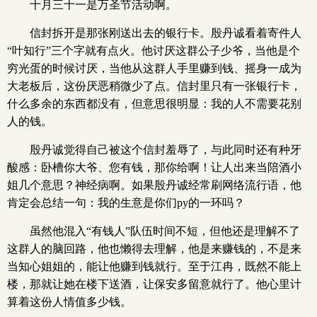
十月三十一是万圣节活动啊。
信封拆开是那张刚送出去的银行卡。殷丹诚看着寄件人
“叶知行”三个字就有点火。他讨厌这群公子少爷，当他是个
穷光蛋的时候讨厌，当他从这群人手里赚到钱、摇身一成为
大老板后，这份厌恶稍微少了点。信封里只有一张银行卡，
什么多余的东西都没有，但意思很明显：我的人不需要花别
人的钱。
殷丹诚觉得自己被这个信封羞辱了，与此同时还有种牙
酸感：卧槽你大爷、您有钱，那你给啊！让人出来当陪酒小
姐几个意思？神经病啊。如果殷丹诚经常刷网络流行语，他
肯定会总结一句：我的生意是你们py的一环吗？
虽然他混入“有钱人”队伍时间不短，但他还是理解不了
这群人的脑回路，他也懒得去理解，他是来赚钱的，不是来
当知心姐姐的，能让他赚到钱就行。至于江冉，既然不能上
楼，那就让她在楼下送酒，让保安多留意就行了。他心里计
算着这份人情值多少钱。