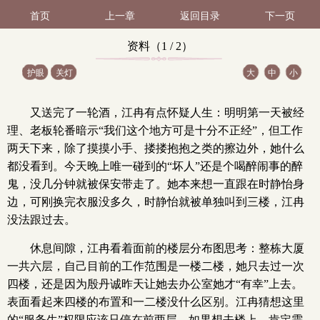
首页
上一章
返回目录
下一页
资料（1 / 2）
护眼
关灯
大
中
小
又送完了一轮酒，江冉有点怀疑人生：明明第一天被经
理、老板轮番暗示“我们这个地方可是十分不正经”，但工作
两天下来，除了摸摸小手、搂搂抱抱之类的擦边外，她什么
都没看到。今天晚上唯一碰到的“坏人”还是个喝醉闹事的醉
鬼，没几分钟就被保安带走了。她本来想一直跟在时静怡身
边，可刚换完衣服没多久，时静怡就被单独叫到三楼，江冉
没法跟过去。
休息间隙，江冉看着面前的楼层分布图思考：整栋大厦
一共六层，自己目前的工作范围是一楼二楼，她只去过一次
四楼，还是因为殷丹诚昨天让她去办公室她才“有幸”上去。
表面看起来四楼的布置和一二楼没什么区别。江冉猜想这里
的“服务生”权限应该只停在前两层，如果想去楼上，肯定需