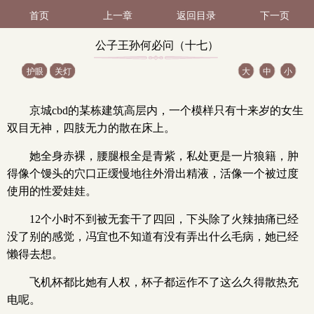
首页
上一章
返回目录
下一页
公子王孙何必问（十七）
护眼
关灯
大
中
小
（1 / 2）
京城cbd的某栋建筑高层内，一个模样只有十来岁的女生
双目无神，四肢无力的散在床上。
她全身赤裸，腰腿根全是青紫，私处更是一片狼籍，肿
得像个馒头的穴口正缓慢地往外滑出精液，活像一个被过度
使用的性爱娃娃。
12个小时不到被无套干了四回，下头除了火辣抽痛已经
没了别的感觉，冯宜也不知道有没有弄出什么毛病，她已经
懒得去想。
飞机杯都比她有人权，杯子都运作不了这么久得散热充
电呢。