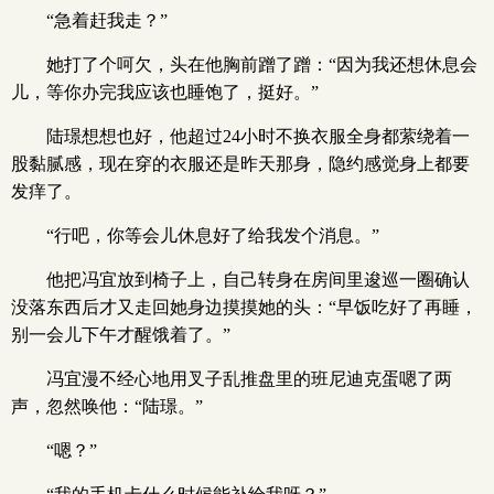
“急着赶我走？”
她打了个呵欠，头在他胸前蹭了蹭：“因为我还想休息会
儿，等你办完我应该也睡饱了，挺好。”
陆璟想想也好，他超过24小时不换衣服全身都萦绕着一
股黏腻感，现在穿的衣服还是昨天那身，隐约感觉身上都要
发痒了。
“行吧，你等会儿休息好了给我发个消息。”
他把冯宜放到椅子上，自己转身在房间里逡巡一圈确认
没落东西后才又走回她身边摸摸她的头：“早饭吃好了再睡，
别一会儿下午才醒饿着了。”
冯宜漫不经心地用叉子乱推盘里的班尼迪克蛋嗯了两
声，忽然唤他：“陆璟。”
“嗯？”