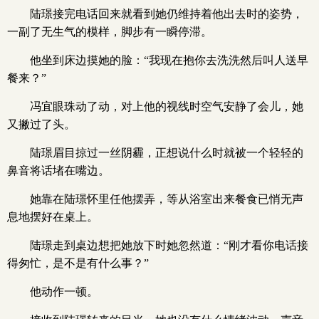
陆璟接完电话回来就看到她仍维持着他出去时的姿势，
一副了无生气的模样，脚步有一瞬停滞。
他坐到床边摸她的脸：“我现在抱你去洗洗然后叫人送早
餐来？”
冯宜眼珠动了动，对上他的视线时空气安静了会儿，她
又撇过了头。
陆璟眉目掠过一丝阴霾，正想说什么时就被一个轻轻的
鼻音将话堵在嘴边。
她靠在陆璟怀里任他摆弄，等从浴室出来餐食已悄无声
息地摆好在桌上。
陆璟走到桌边想把她放下时她忽然道：“刚才看你电话接
得匆忙，是不是有什么事？”
他动作一顿。