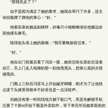
“那我先走了？”
似乎是因为满足了她的要求，她现在乖巧了许多，还主
动抬脸蹭了蹭他的掌心：“好。”
他着实喜欢她这副模样，好像只小猫般蜷缩在他腿边欢
迎他揉头撸毛。
陆璟低头亲上她的脸颊：“我尽量晚饭前过来。”
“好。”
他在出门前最后看了冯宜一眼，她依旧坐在原处目送着
自己，关上门走入电梯的那一刻他甩甩头，想将心底的古怪
感甩掉。
门阖上三秒后冯宜马上开始龇牙咧嘴，刚才为了让他快
点滚下头难受得根本不好坐也是一点没吱声。
但她没有第一时间找地方躺下歇口气，而是先解锁手机
注册了个新id开始下载某外卖软件，等下单完毕后她拿面前的