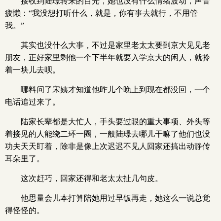
接收到陆璟转来的目光，她也没有什么情绪波动，声音
疲懒：“我没想打听什么，就是，你有事去就行，不用管
我。”
其实也没什么大事，不过是家里老太太要到京大见见老
朋友，正好家里剩他一个下半年就要入学京大的闲人，就拎
着一块儿去呗。
哪料问了宋姨才知道他昨儿个晚上到现在都没回，一个
电话追过来了。
陆家长辈都是大忙人，手头要过眼的重大事项、外头等
着接见的人能绕二环一圈，一般陆璟去哪儿干嘛了他们也没
功夫天天盯着，除非是像上次迟迟不见人回家还搞出动静传
耳朵里了。
这次赶巧，回家还得和老太太扯几句皮。
他思量会儿本打算陪她用过早饭再走，她这么一说总觉
得怪怪的。