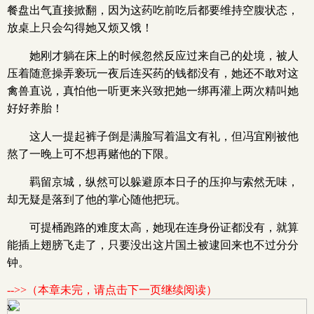
餐盘出气直接掀翻，因为这药吃前吃后都要维持空腹状态，
放桌上只会勾得她又烦又饿！
她刚才躺在床上的时候忽然反应过来自己的处境，被人
压着随意操弄亵玩一夜后连买药的钱都没有，她还不敢对这
禽兽直说，真怕他一听更来兴致把她一绑再灌上两次精叫她
好好养胎！
这人一提起裤子倒是满脸写着温文有礼，但冯宜刚被他
熬了一晚上可不想再赌他的下限。
羁留京城，纵然可以躲避原本日子的压抑与索然无味，
却无疑是落到了他的掌心随他把玩。
可提桶跑路的难度太高，她现在连身份证都没有，就算
能插上翅膀飞走了，只要没出这片国土被逮回来也不过分分
钟。
-->>（本章未完，请点击下一页继续阅读）
x