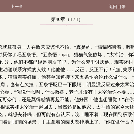
上一章
返回目录
第46章（1 / 1）
悟就算孤身一人在敌营应该也不怕。“真是的。”猫猫嘟囔着，哼
厌你了吧五条悟。”五条悟：qaq。猫猫气急败坏，“太宰治，你
么过分，他们不都已经是朋友了吗，为什么梦里讨厌他，现实还
主动递联系方式的人欸！他他他……反正，反正不行！他们关系
术，猫猫着实好懂，他甚至知道接下来五条悟会说什么做什么。“
耸肩，也有点欠揍，五条悟眨巴一下眼睛，明显没反应过来太宰治
越心虚，“你说什么啊，什么撒娇，老子才没有！太宰治你不要……
点无可奈何，还是莫得感情再起不能。他好困！他也想睡觉！“在
作很诚实和太宰治一起回去，当然还是回他家，太宰治的家今天
吃，就想去补眠，但可能有点认床，晚上睡不着，现在困到极致
看到眼前的场景，手里拿着的罐头都掉地上了。“你在做什么？”