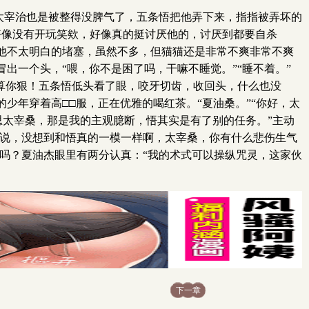
？太宰治也是被整得没脾气了，五条悟把他弄下来，指指被弄坏的
治好像没有开玩笑欸，好像真的挺讨厌他的，讨厌到都要自杀
他不太明白的堵塞，虽然不多，但猫猫还是非常不爽非常不爽
出一个头，“喂，你不是困了吗，干嘛不睡觉。”“睡不着。”
，算你狠！五条悟低头看了眼，咬牙切齿，收回头，什么也没
年穿着高□□服，正在优雅的喝红茶。“夏油桑。”“你好，太
思太宰桑，那是我的主观臆断，悟其实是有了别的任务。”主动
辈说，没想到和悟真的一模一样啊，太宰桑，你有什么悲伤生气
人吗？夏油杰眼里有两分认真：“我的术式可以操纵咒灵，这家伙
下一章