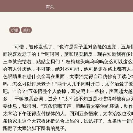
首页
护眼
关灯
“可惜，被你发现了。”也许是骨子里对危险的直觉，五条
面说喜欢老子的！”“呵呵呵，梦和现实相反，现在知道我有多讨
三章就完结啦，贴贴宝贝们！ 杨梅罐头呜呜呜呜怎么可以这
会有人讨厌他，不可能，绝对不可能，他可是走在路上都有人
色眼睛里在想什么全写在里面，太宰治觉得自己仿佛有了读心
吗，怎么可以讨厌老子！”两个人几乎同时开口，太宰治耸了
吧。”“哈？”五条悟整个人傻掉，耳尖爬上一些粉，声音越大
多，“干嘛抢我台词，过分！”太宰治不知道是习惯得对他有
要休息，我很困。”五条悟哦了声，嘀咕着太宰治的坏话，动
太宰治下午还得应付媒体的人。回到五条悟家，太宰治饭也没
条悟家里这个天花板还挺适合上吊的，试试好了。五条悟一进门
踢翻了太宰治脚下踩着的凳子。