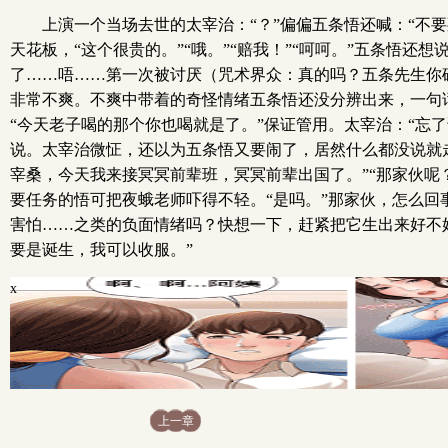
上演一个当场去世的太宰治：“？”偏偏五条悟还喊：“不
天花板，“这个很贵的。”“哦。”“赔我！”“呵呵。”五条
了……唔……第一次被讨厌（咒术界众：真的吗？五条先生你
非常不爽。不爽中带着的奇怪情绪五条悟还没分辨出来，一句话
“今天老子喝的那个你也喝就是了。”保证管用。太宰治：“忘
说。太宰治微怔，还以为五条悟又要闹了，居然什么都没说就走
宰桑，今天我来接冥冥前辈班，冥冥前辈出国了。”“那家伙呢
要任务的悟可把夜蛾老师吓得不轻。“是吗。”那家伙，怎么
害怕……之类的负面情绪吗？快想一下，赶紧把它生出来好不好
要是诞生，我可以收服。”
x
上一章