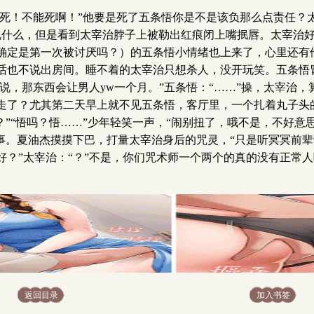
要死！不能死啊！”他要是死了五条悟你是不是该负那么点责任
悟还想说什么，但是看到太宰治脖子上被勒出红痕闭上嘴抿唇。太宰
确定是第一次被讨厌吗？）的五条悟小情绪也上来了，心里还有
也不说出房间。睡不着的太宰治只想杀人，没开玩笑。五条悟冒
了说，那东西会让男人yw一个月。”五条悟：“……”操，太宰治
了？尤其第二天早上就不见五条悟，客厅里，一个扎着丸子头的少
？”“悟吗？悟……”少年轻笑一声，“闹别扭了，哦不是，不好意
回事。夏油杰摸摸下巴，打量太宰治身后的咒灵，“只是听冥冥前
？”太宰治：“？”不是，你们咒术师一个两个的真的没有正常
返回目录
加入书签