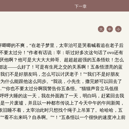
下一章
大
中
小
哼唧唧的不爽，“在老子梦里，太宰治可是哭着喊着追在老子后
不要太过分！”作者有话说：宰：听过好多次这句话了ovo还有
讨厌他啊？他可是大大大大帅哥、超超超超强的五条悟欸！怎么
都这——么好了！可是有生死之交的关系啊！五条悟漂亮的蓝
我们不是好朋友吗，怎么可以讨厌老子！”“我们不是好朋友
为什么能跟他这么同步。“我说，小先生，撒完娇可以回去了
”“你也不要太过分啊我警告你五条悟。”猫猫声音立马低很
你呼呼大睡的这一天，我在外面跑了一天，明白吗，赶紧回去我
还是一片废墟，并且以一种都市传说上了今天中午的午间新闻，
依旧睡不着，太宰治此时只想找个绳子上吊算了。哈哈哈，五
“看不出来吗？自杀啊。”“！”五条悟以一个很快的速度冲上前