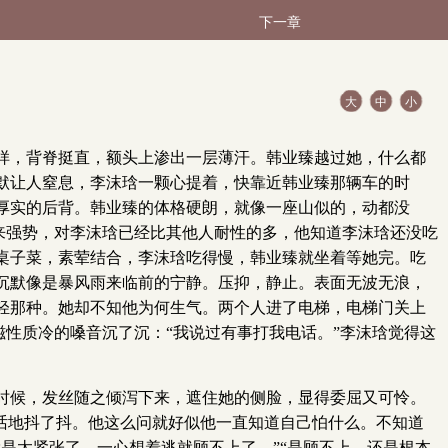
下一章
大
中
小
样，背脊挺直，额头上渗出一层薄汗。韩业臻越过她，什么都
默让人窒息，李沫琀一颗心提着，快靠近韩业臻那辆车的时
厚实的后背。韩业臻的体格硬朗，就像一座山似的，动都没
向来强势，对李沫琀已经比其他人耐性的多，他知道李沫琀还没吃
桌子菜，素荤结合，李沫琀吃得慢，韩业臻就坐着等她完。吃
沉默像是暴风雨来临前的宁静。压抑，静止。表面无波无浪，
轻那种。她却不知他为何生气。两个人进了电梯，电梯门关上
磁性质冷的嗓音沉了沉：“我说过有事打我电话。”李沫琀觉得这
时候，发丝随之倾泻下来，遮住她的侧脸，显得委屈又可怜。
话地抖了抖。他这么问就好似他一直知道自己怕什么。不知道
是太紧张了，一心想着逃就顾不上了。”“是顾不上，还是根本