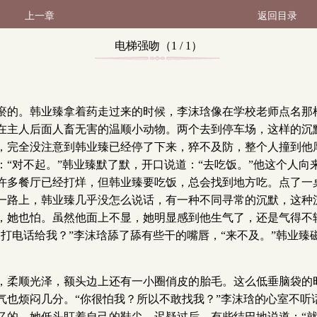
上一章
返回目录
电梯强吻（1 / 1）
瘀的。韩业臻拿着药走过来的时候，李沫琀像在学校老师点名那
在主人后面人畜无害的温顺小动物。两个去到停车场，这样的沉
，完全没注意到韩业臻已经停了下来，猝不及防，整个人撞到他
“对不起。”韩业臻默了默，开口说道：“去吃饭。”他这个人
许多餐厅已经打烊，但韩业臻要吃饭，总会找到地方吃。点了一
一路上，韩业臻几乎没怎么说话，有一种不同寻常的沉默，这种
，她也怕。虽然他面上不显，她明显感到他生气了，还是气得不
打电话给我？”李沫琀舔了舔有些干的嘴唇，“来不及。”韩业臻
，柔顺光泽，额头边上还有一小圈俏皮的胎毛。这么低垂脑袋的
气也烦闷几分。“你很怕我？所以不敢找我？”李沫琀的心室不听
忆的。她低头盯着自己的鞋尖，迟疑过后，有些结巴地说道：“就