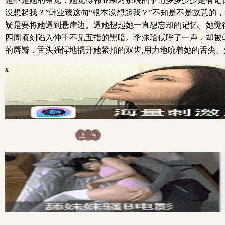
没想起我？”韩业臻这句“根本没想起我？”不知是不是故意的
疑是要将她逼到悬崖边。逼她想起她一直想忘却的记忆。她觉
四周顷刻陷入伸手不见五指的黑暗。李沫琀低呼了一声，却被
的唇瓣，舌头强悍地撬开她紧扣的双齿,用力地吮着她的舌尖
x
上一章
x