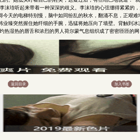
，李沫琀听起来带着一种深深的歧义。李沫琀的心弦绷得紧紧的，她
得今天的电梯特别慢，脑中如同纷乱的秋水，翻涌不息，正艰难地
韩业臻突然握住她纤细的手腕，迅猛将她压向了墙壁。背触到冰
。灼热湿热的唇舌和浓烈的男人荷尔蒙气息组织成了密密匝匝的网
返回目录
加入书签