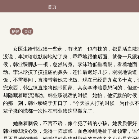
首页
护眼
关灯
女医生给韩业臻一些药，有吃的，也有抹的，都是活血散
没说，李沫琀就默契地站了身，乖乖地跟他后面。就像一只跟
候，韩业臻脚步一顿，忽然转身。李沫琀低垂着眼，看着地面
动。李沫琀摸了摸撞痛的鼻头，连忙后退好几步，弱弱地说道：
饭，不需要问，直接带着她去吃饭。现在已经是九点多十点，
完东西，韩业臻直接将她带回家。其实李沫琀是想问的，但这
却隐藏着暗流涌动。韩业臻说话的时候，她怕，他沉默的时候
的那一刻，韩业臻终于开口了，“今天被人打的时候，为什么不
辈子撒的慌都一次性在韩业臻这里撒完了。
她垂着脑袋，不言不语，像个犯了错的小孩。她发质很好
韩业臻却没心软，觉得一阵烦躁，面色冷峭地扯了扯领带，语
是不是她的错觉，她觉得韩业臻对那晚的事情多多少少是有记