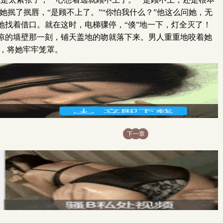
抿了抿唇，“是顾不上了。”“你怕我什么？”他这么问她，无
找着借口。就在这时，电梯骤停，“倏”地一下，灯全灭了！
凉的墙壁那一刻，铺天盖地的吻就落下来。男人重重地咬着她
，将她牢牢笼罩。
下一章