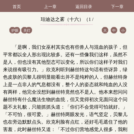
首页
上一章
返回目录
下一章
珀迪达之雾（十六）（1 /
护眼
关灯
大
中
小
1）
「是啊，我们女巫村其实也有些兽人与混血的孩子，但
平常都以全人形出现比较多。还有一些像我们这样，虽然不
是人，但也没有其他型态可以变化，所以你们这样子对我们
来说很有吸引力。」欣克利听到赫丝特这句话有些讶异，绿
色皮肤的贝黎儿很明显能看出并不是纯粹的人，但赫丝特身
上是一点非人的气息都没有，整个人的姿态就和纯血的人没
有两样，他完全没想到赫丝特竟然也不是人。他本来想问问
赫丝特有什么魔法生物的血统，但又觉得初次见面问这个问
题不太礼貌，只能抓抓头道：「你们不会觉得可怕就好。」
「不可怕，很可爱。」赫丝特两眼发光，语气坚定，贝黎儿
也在旁边默默点头。欣克利脸有点红，还好毛毛遮住了他的
害羞，此时赫丝特又道：「不过你们营地感觉人很多，我刚