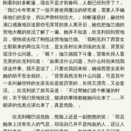
刚看到好多帐篷，现在不是才初春吗，人都已经到齐了？」
「我们今年带来了一批不善使用魔法的研究者，需要人手确
保他们的安全，所以声势特别浩大。」待帐篷搭好，赫丝特
满口感激地目送那些毛茸茸的兽人离开后，她也把伽兰德的
营地大概的状况了解了一遍。她并不知道，欣克利回到营地
后，很快就去找了刚抵达营地伽兰德。「我刚见到了西普女
士那新来的两位实习生，是女巫村出来历练的女巫，背景应
该没什么问题。」「喔？」伽兰德脱下斗蓬，望着长得人畜
无害的欣克利问道：「如果没什么问题，为什么特别来找我
讲这件事。我不是说了，只要在我回来前，确保西普女巫和
她的助手安全就好。」「背景虽然没有什么问题，可是其中
一名叫赫丝特的女巫实在是挺厉害的，长得又漂亮，又会套
话。」欣克利抓了抓耳朵道：「不过帮她们搭个帐篷的时
间，关于我们营地状况，能讲的事情都被她问出来了……不
能讲的也差点讲出来了，真是危险。」
欣克利嘴巴说危险，熊脸上还是一副憨憨的笑：「而且
她身上没有非人的气息，却说自己并不是纯血的人，还让人