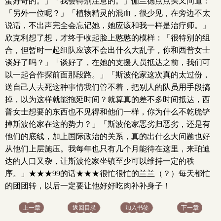
蛮好奇的。」「我会特别注意的。」伽兰德点点头又问道：
「另外一位呢？」「植物精灵的混血，很少见，在旁边不太
说话，不出声完全会忘记她，她应该和我一样是治疗师。」
欣克利想了想，才终于收起脸上憨憨的模样：「很特别的组
合，但暂时一起组队应该不会出什么大乱子，你和西普女士
谈好了吗？」「谈好了，在她的支援人员抵达之前，我们可
以一起合作探前面那段路。」「斯波伦家这次真的太过份，
送自己人去死这种事情我们管不着，把别人的队员用手段搞
掉，以为这样就能拖延时间？就算真的差不多时间抵达，西
普女士想要的东西也不见得和他们一样，你为什么不乾脆铲
掉斯波伦家在这的势力？」「斯波伦家恶劣归恶劣，还是有
他们的底线，加上国际政治的关系，真的出什么大问题也好
从他们上层施压。我每年也只有几个月能待在这里，来珀迪
达的人口又杂，让斯波伦家坐镇至少可以维持一定的秩
序。」★★★99的话★★★很忙很忙的兰兰（？）每天都忙
的团团转，以后一定要让他好好吃肉补补身子！
上一章
返回目录
加入书签
下一章