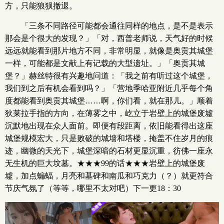
方，只能狼狈撤退。
「三条不同路径可能都会通往同样的地点，是不是表示
那会是个很大的发现？」「对，西普老师说，天气好的时候
远远就能看到那片地方不同，非常明显，就像是奥贡其城堡
一样，可能都是文献上有记载的大型遗址。」「奥贡其城
堡？」赫丝特很有兴趣地问道：「我之前有听过这个城堡，
我们到之后有机会看到吗？」「营地季哈亚附近几乎每个角
度都能看到奥贡其城堡……啊，你们看，就在那儿。」顺着
狄莱拉手指的方向，在薄雾之中，屹立于岩壁上的城堡废墟
沉默地出现在众人面前。即便有段距离，依旧能看得出这座
城堡规模宏大，只是败破的城墙和塔楼，掩盖不住岁月的痕
迹，幽微的天光下，城堡深暗的石材更显沉重，彷佛一座永
无生机的巨大坟墓。★★★99的话★★★岩壁上的城堡废
墟，加点蝙蝠，月亮和墓碑和南瓜和巧克力（？）就更符合
节庆气氛了（等等，哪里不太对吧）下一更18：30
x