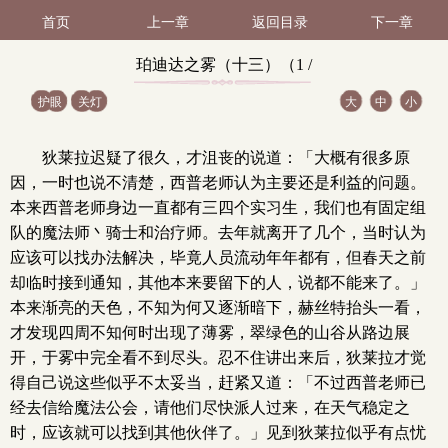
首页
上一章
返回目录
下一章
珀迪达之雾（十三）（1 /
护眼
关灯
大
中
小
1）
狄莱拉迟疑了很久，才沮丧的说道：「大概有很多原
因，一时也说不清楚，西普老师认为主要还是利益的问题。
本来西普老师身边一直都有三四个实习生，我们也有固定组
队的魔法师丶骑士和治疗师。去年就离开了几个，当时认为
应该可以找办法解决，毕竟人员流动年年都有，但春天之前
却临时接到通知，其他本来要留下的人，说都不能来了。」
本来渐亮的天色，不知为何又逐渐暗下，赫丝特抬头一看，
才发现四周不知何时出现了薄雾，翠绿色的山谷从路边展
开，于雾中完全看不到尽头。忍不住讲出来后，狄莱拉才觉
得自己说这些似乎不太妥当，赶紧又道：「不过西普老师已
经去信给魔法公会，请他们尽快派人过来，在天气稳定之
时，应该就可以找到其他伙伴了。」见到狄莱拉似乎有点忧