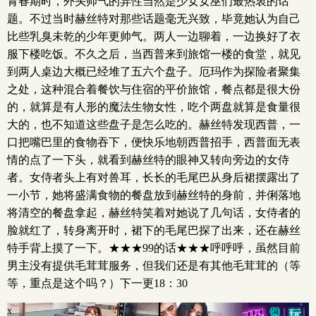
青春期时，外头帅气的异性当然是少女女巫们最热衷的话
题。不过当时赫丝特对那些话题毫无兴致，毕竟她认为自己
比些乳臭未乾的少年更帅气。两人一边聊着，一边换好了衣
服下楼吃饭。不久之后，当西普来到旅馆一楼的食堂，就见
到两人桌边大概已经堆了五六个盘子。厄玛作为探险者聚集
之处，这种混合着餐饮与住宿的平价旅馆，餐点都是很大份
的，就算是有人形的魔法生物女性，吃个两盘就算是食量很
大的，也不知道这些盘子是怎么吃的。赫丝特发现西普，一
口把嘴巴里的食物吞下，便快乐地朝西普招手，西普面无表
情的点了一下头，就看到赫丝特的眼神又转向旁边的女侍
者。女侍者头上有对兽耳，长长的毛尾巴从身后裙摆露出了
一小节，她将盛满食物的餐盘放到赫丝特的身前，并俐落地
将清空的餐盘拿起，赫丝特笑着对她说了几句话，女侍者的
脸就红了，转身离开时，裙下的毛尾巴探了出来，还在赫丝
特手背上摸了一下。★★★99的话★★★呼呼呼，虽然目前
男主没有提供毛茸茸服务，但我们还是有其他毛茸茸的（等
等，重点是这个吗？）下一更18：30
x