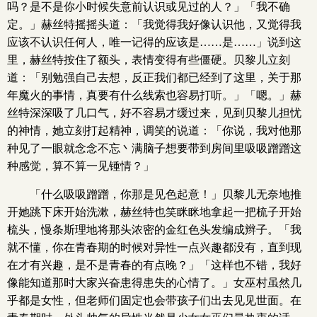
吗？是不是你小时候失意前认识或见过的人？」「我不确
定。」赫丝特摇摇头道：「我觉得我好像认识他，又觉得我
应该不认识任何人，唯一记得的应该是……是……」说到这
里，赫丝特按住了额头，表情变得有些僵硬。贝黎儿立刻
道：「别勉强自己去想，反正我们都已经到了这里，关于那
年魔火的事情，真要有什么线索也容易打听。」「嗯。」赫
丝特深深吸了几口气，好不容易才缓过来，见到贝黎儿担忧
的神情，她立刻打起精神，调笑的说道：「你说，我对他那
种见了一眼就念念不忘丶满脑子想要带到房间里吸吸蹭蹭这
种感觉，算不算一见锺情？」
「什么吸吸蹭蹭，你那是见色起意！」贝黎儿无奈地推
开她跳下床开始洗漱，赫丝特也笑眯眯地拿起一把梳子开始
梳头，慢条斯理地将那头浓密的金红色头发编成辫子。「我
就不懂，你在青春期的时候对异性一点兴趣都没有，直到现
在才有兴趣，是不是青春的有点晚？」「这样也不错，我好
像能知道那时大家兴奋患得患失的心情了。」女巫村虽然几
乎都是女性，但老师们固定也会带孩子们出去见见世面。在