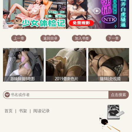
上一章
返回目录
加入书签
下一章
x
首页
|
书架
|
阅读记录