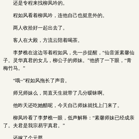
还是专程来找柳凤吟的。
程如风看着柳凤吟，连他自己也挺意外的。
两人收拾好一起出去了。
客人在大殿，方流云陪着喝茶。
李梦樵在这边等着程如风，先一步提醒，“仙音派素馨仙
子。灵华真君的女儿，柳公子的师妹。”他挤了一下眼，“青
梅竹马。”
“哦~”程如风拖长了声音。
师兄师妹么，简直天生就带了几分暧昧啊。
他昨天还吃她醋呢，今天自己师妹就找上门来了。
柳凤吟看了李梦樵一眼，低声解释：“素馨师妹已经成亲
了。夫君是我宗易宇真君。”
还嫁了个元婴。