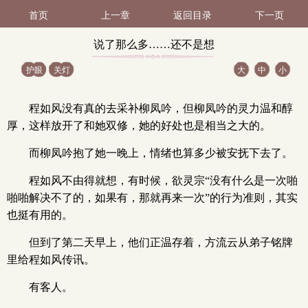
首页
上一章
返回目录
下一页
说了那么多……还不是想
护眼
关灯
大
中
小
上我？（1 / 3）
程如风没有真的去采补柳凤吟，但柳凤吟的灵力温和醇
厚，这样放开了和她双修，她的好处也是相当之大的。
而柳凤吟抱了她一晚上，情绪也算多少被安抚下去了。
程如风不由得就想，有时候，欲灵宗“没有什么是一次啪
啪啪解决不了的，如果有，那就再来一次”的行为准则，其实
也挺有用的。
但到了第二天早上，他们正温存着，方流云从弟子铭牌
里给程如风传讯。
有客人。