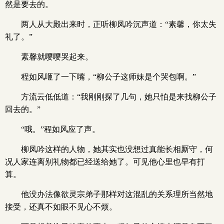
然是要去的。
两人从大殿出来时，正听柳凤吟沉声道：“素馨，你太失
礼了。”
素馨就嘤嘤哭起来。
程如风咂了一下嘴，“柳公子这师妹是个哭包啊。”
方流云低低道：“我刚刚探了几句，她只怕是来找柳公子
回去的。”
“哦。”程如风应了声。
柳凤吟这样的人物，她其实也没想过真能长相厮守，何
况人家连离别礼物都已经送给她了。可见他心里也早有打
算。
他没办法像欲灵宗弟子那样对这混乱的关系理所当然地
接受，还真不如眼不见心不烦。