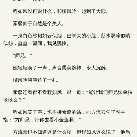
程如风没再说什么，和柳凤吟一起到了大殿。
素馨仙子自然是个美人。
一身白色纱裙如云似烟，巴掌大的小脸，翦水双瞳似嗔
似怨，盈盈一望间，我见犹怜。
“师兄。”
她轻轻唤了一声，声音柔美婉转，令人沉醉。
柳凤吟淡淡还了一礼。
素馨连看都不看程如风一眼，道：“能让我们师兄妹单独
谈谈么？”
程如风笑了声，也不接素馨的话，向方流云勾了勾手
指：“方师兄，带你去看小金鱼啊。”
方流云也不知道这是什么梗，但程如风这么说了，他当