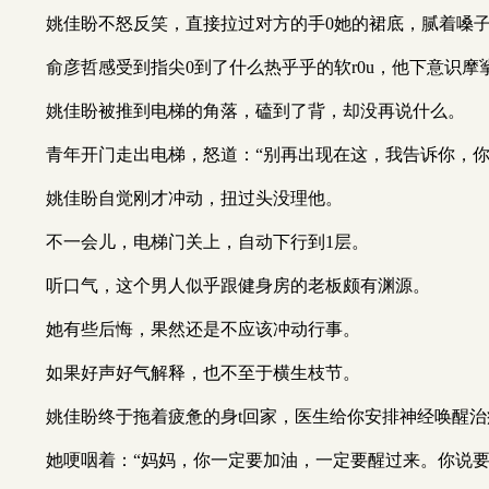
姚佳盼不怒反笑，直接拉过对方的手0她的裙底，腻着嗓子
俞彦哲感受到指尖0到了什么热乎乎的软r0u，他下意识摩
姚佳盼被推到电梯的角落，磕到了背，却没再说什么。
青年开门走出电梯，怒道：“别再出现在这，我告诉你，你
姚佳盼自觉刚才冲动，扭过头没理他。
不一会儿，电梯门关上，自动下行到1层。
听口气，这个男人似乎跟健身房的老板颇有渊源。
她有些后悔，果然还是不应该冲动行事。
如果好声好气解释，也不至于横生枝节。
姚佳盼终于拖着疲惫的身t回家，医生给你安排神经唤醒治
她哽咽着：“妈妈，你一定要加油，一定要醒过来。你说要