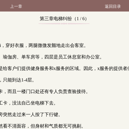
上一章
返回目录
第三章电梯纠纷（1 / 6）
hui，穿好衣服，两腿微微发颤地走出会客室。
、瑜伽房、单车房等，四层是员工休息室和办公室。
是给客户们提供健身服务和x服务的区域。因此，x服务的提供者
只能到达1-4层。
刷卡，而且一楼门口处还有专人负责查验接待。
工卡，没法自己坐电梯下去。
旁突然走过来一人按了下行键。
然看不清面容，但身材和气质都无可挑剔。