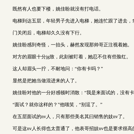
既然有人也要下楼，姚佳盼就没有打电话。
电梯到达五层，年轻男子先进入电梯，她连忙跟了进去，
门关闭后，电梯却久久没有下行。
姚佳盼感到奇怪，一抬头，赫然发现那帅哥正注视着她。
对方的眉眼十分jg致，此刻被盯着，她忍不住有些脸红。
这人却眉头一拧，不耐地问：“你有卡吗？”
显然是把她当做混进来的人了。
姚佳盼对他的一分好感顿时消散：“我是来面试的，没有卡
“面试？就你这样的？”他嗤笑，“别逗了。”
在五层面试的nv人，只有那些美名其曰销售的妓nv了。
可是这nv人长得也太普通了，他表哥招妓nv也是要求很高