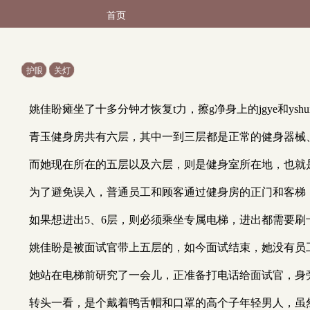
首页
护眼
关灯
姚佳盼瘫坐了十多分钟才恢复t力，擦g净身上的jgye和ys
青玉健身房共有六层，其中一到三层都是正常的健身器械
而她现在所在的五层以及六层，则是健身室所在地，也就
为了避免误入，普通员工和顾客通过健身房的正门和客梯，
如果想进出5、6层，则必须乘坐专属电梯，进出都需要
姚佳盼是被面试官带上五层的，如今面试结束，她没有员
她站在电梯前研究了一会儿，正准备打电话给面试官，身
转头一看，是个戴着鸭舌帽和口罩的高个子年轻男人，虽