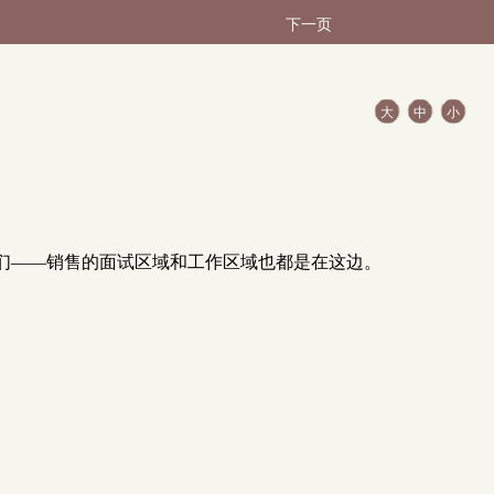
下一页
大
中
小
们——销售的面试区域和工作区域也都是在这边。