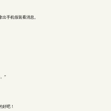
拿出手机假装看消息。
。”
的好吧！