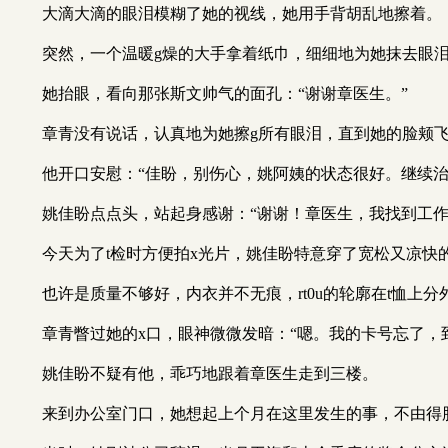
大滴大滴的眼泪模糊了她的视线，她用手背胡乱地擦着。
突然，一个温暖g燥的大手拿着纸巾，细细地为她抹去眼
她抬眼，看向那张斯文帅气的面孔：“谢谢章医生。”
章青没有说话，认真地为她擦g所有眼泪，直到她的脸颊
他开口安慰：“佳盼，别伤心，姚阿姨的状态很好。继续治
姚佳盼点点头，站起身感谢：“谢谢！章医生，我找到工
今天为了t检时方便拍x光片，姚佳盼特意穿了宽松又凉快的
也许是质量不够好，内衣并不无痕，rt0u的轮廓在t恤上
章青瞥过她的x口，眼神微微发暗：“嗯。我的卡号忘了，
姚佳盼不疑有他，乖巧地跟着章医生走到三楼。
来到办公室门口，她想起上个月在这里发生的事，不由得