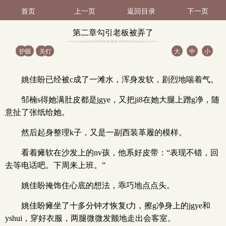
首页
上一页
返回目录
下一页
第二章勾引老板被弄了
护眼
关灯
大
中
小
（邹楠女上吃N连续）（2
姚佳盼已经被c成了一滩水，浑身发软，剧烈地喘着气。
/ 7）
邹楠s得她满肚皮都是jgye，又把ji8在她大腿上蹭g净，随
意扯了张纸给她。
然后起身整理k子，又是一副西装革履的模样。
看着瘫软在沙发上的nv孩，他系好皮带：“表现不错，回
去等电话吧。下周来上班。”
姚佳盼掩饰住心底的想法，乖巧地点点头。
姚佳盼瘫坐了十多分钟才恢复t力，擦g净身上的jgye和
yshui，穿好衣服，两腿微微发颤地走出会客室。