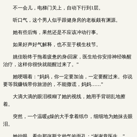
不一会儿，电梯门关上，自动下行到1层。
听口气，这个男人似乎跟健身房的老板颇有渊源。
她有些后悔，果然还是不应该冲动行事。
如果好声好气解释，也不至于横生枝节。
姚佳盼终于拖着疲惫的身t回家，医生给你安排神经唤醒
治疗，这样你很快就能醒过来了。”
她哽咽着：“妈妈，你一定要加油，一定要醒过来。你说
要等我赚钱带你旅游的，不能撒谎，妈妈……”
大滴大滴的眼泪模糊了她的视线，她用手背胡乱地擦
着。
突然，一个温暖g燥的大手拿着纸巾，细细地为她抹去眼
泪。
她抬眼，看向那张斯文帅气的面孔：“谢谢章医生。”