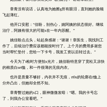
章青没有说话，认真地为她擦g所有眼泪，直到她的脸颊
飞起薄红。
他开口安慰：“佳盼，别伤心，姚阿姨的状态很好。继续
治疗，阿姨有很大的可能x在一年内苏醒。”
姚佳盼点点头，站起身感谢：“谢谢！章医生，我找到工
作了，后续治疗费应该都能按时付了。上个月的费用多谢您
当时帮忙垫付，您给一下卡号，我发工资以后转过去。”
今天为了t检时方便拍x光片，姚佳盼特意穿了宽松又凉快
的棉质白set恤，和一件很薄的无痕内衣。
也许是质量不够好，内衣并不无痕，rt0u的轮廓在t恤上
分外凸出，但她却全然不知。
章青瞥过她的x口，眼神微微发暗：“嗯。我的卡号忘
了，到我办公室看吧。”