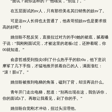
“面试？就你这样的？”他嗤笑，“别逗了。”
在五层面试的nv人，只有那些美名其曰销售的妓nv了。
可是这nv人长得也太普通了，他表哥招妓nv也是要求很
高的好吧！
姚佳盼不怒反笑，直接拉过对方的手0她的裙底，腻着嗓
子说：“我刚刚面试完，才被这里的老板c过，还肿着呢，你
00就知道。”
俞彦哲感受到指尖0到了什么热乎乎的软r0u，他下意识
摩挲了几下手指，才猛地推开抓着自己的人，满面涨红：
“滚！脏si了。”
姚佳盼被推到电梯的角落，磕到了背，却没再说什么。
青年开门走出电梯，怒道：“别再出现在这，我告诉你，
你的面试h了。再敢让我看见，剁了你的手。”
姚佳盼自觉刚才冲动，扭过头没理他。