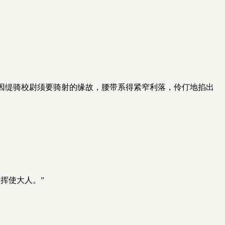
因缇骑校尉须要骑射的缘故，腰带系得紧窄利落，伶仃地掐出
挥使大人。”