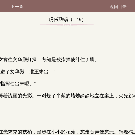
上一章
返回目录
虎伥虺蜴（1 / 6）
女官往文华殿打探，方知是被指挥使绊住了脚。
进了文华殿，淮王未出。”
指挥使出来呢。”
烁着流丽的光彩。一对烧了半截的蜡烛静静地立在案上，火光跳
在光秃秃的枝梢，漫步在小小的花苑，愈走音声便愈无。锦履碾