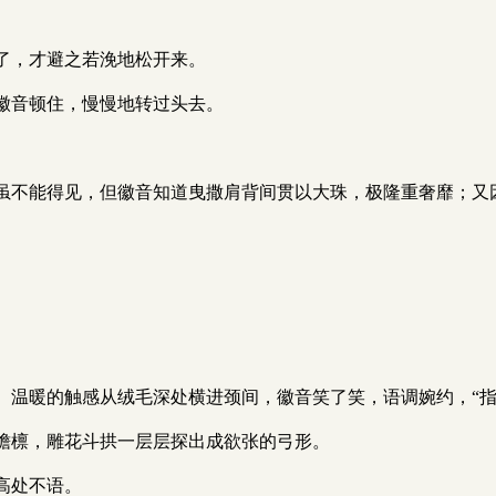
了，才避之若浼地松开来。
徽音顿住，慢慢地转过头去。
虽不能得见，但徽音知道曳撒肩背间贯以大珠，极隆重奢靡；又
。
。温暖的触感从绒毛深处横进颈间，徽音笑了笑，语调婉约，“指
檐檩，雕花斗拱一层层探出成欲张的弓形。
高处不语。