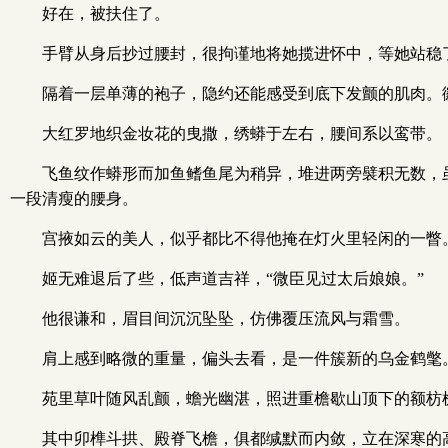
好在，被扶住了。
手臂从身后抄过腰封，很拘谨地将她揽进怀中，等她站稳
隔着一层单薄的袍子，隐约还能感受到底下发颤的肌肉。
大红罗地织金妆花的曳撒，绣蟒于左右，腰间系以鸾带。
飞鱼纹作蟒形而加鱼鳍鱼尾为稍异，堆进两旁襞积无数，
一段清瘦的腰身。
宫掖如云的美人，似乎都比不得他掩在灯火里轻闲的一瞥
姬无难退后了些，低声道吉祥，“微臣见过太后娘娘。”
他很谦和，眉目间沉沉坠坠，仿佛覆压流风与霜雪。
肩上感到略微的重量，偏头去看，是一件簇新的乌金鹤氅
苑里草叶随风乱颤，蟾光幽湛，照进重檐歇山顶下的额枋
其中卯榫斗拱、殿脊飞檐，俱都缄默而内敛，立在深寒的