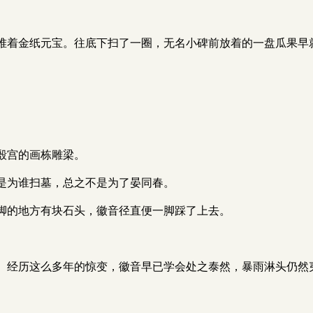
堆着金纸元宝。往底下扫了一圈，无名小碑前放着的一盘瓜果早
殷宫的画栋雕梁。
是为谁扫墓，总之不是为了晏同春。
脚的地方有块石头，徽音径直便一脚踩了上去。
。
。经历这么多年的惊变，徽音早已学会处之泰然，暴雨淋头仍然