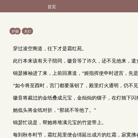
首页
护眼
关灯
穿过凌空阁道，往下才是霜红苑。
此行本来该有天子陪同，徽音等了许久，还不见他来，遣
锦瑟掖袖进了来，上前回禀道，“姬指挥使申时进宫，先是
“如今将至酉时，宫门都要落钥了，殿里灯火通明，仍不见
徽音将裁过的金纸叠成元宝，金灿灿的锞子，在灯烛下闪
她低头将金纸对折，“那就不等他了。”
锦瑟忙说是，帮她将堆满元宝的竹篮带上。
每到秋冬时节，霜红苑里便会绵延出成片的红霜，寂寞拂