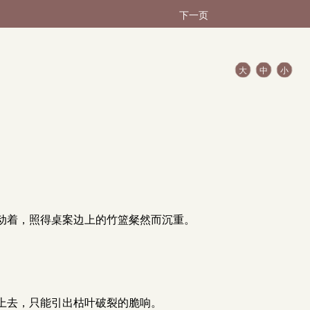
下一页
大
中
小
动着，照得桌案边上的竹篮粲然而沉重。
上去，只能引出枯叶破裂的脆响。