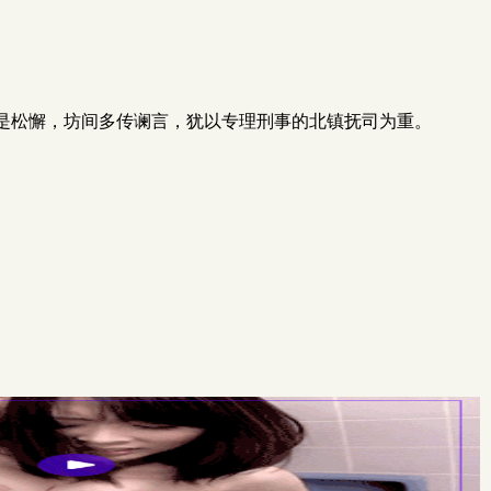
是松懈，坊间多传谰言，犹以专理刑事的北镇抚司为重。