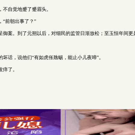
，不自觉地蹙了蹙眉头。
“前朝出事了？”
呈御案。到了元朔以后，对细民的监管日渐放松；至玉恒年间更
。
的坏话，说他们“有如虎伥虺蜴，能止小儿夜啼”。
发痒了。