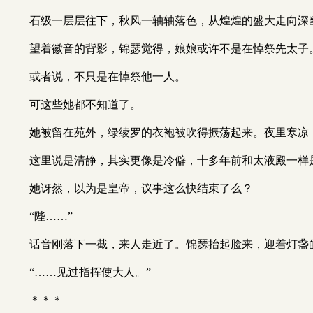
石级一层层往下，秋风一轴轴落色，从煌煌的盛大走向深
望着徽音的背影，锦瑟觉得，娘娘或许不是在悼祭先太子
或者说，不只是在悼祭他一人。
可这些她都不知道了。
她被留在苑外，绿绫罗的衣袍被吹得振荡起来。夜里寒凉
这里说是清静，其实更像是冷僻，十多年前和太液殿一样
她讶然，以为是皇帝，议事这么快结束了么？
“陛……”
话音刚落下一截，来人走近了。锦瑟抬起脸来，迎着灯盏
“……见过指挥使大人。”
＊＊＊