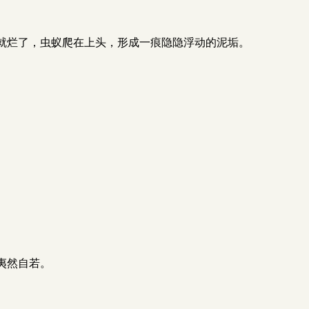
就烂了，虫蚁爬在上头，形成一痕隐隐浮动的泥垢。
夷然自若。