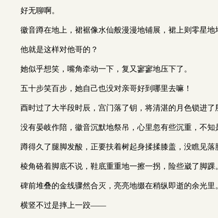
好无聊啊。
徽音蹲在地上，裙裾像水仙般漫漫地铺展，裙上则零星地
他就是这样对他哥的？
她似乎想笑，嘴角牵动一下，复又寥寥地压下了。
五十步笑百步，她自己也没对亲哥好到哪里去嘛！
酉时过了大半段时辰，宫门落了钥，将清湛的月色锁进了
没有晏岐作陪，徽音沉默地祭吊，心里忽有些沉重，不知
蹲得久了腿脚发酸，正要扶着树起身揉揉膝盖，没瞧见落
棱角硌着脚底不说，鞋底重重地一擦一拐，险些崴了脚踝
碑前堆叠的金线骤然合灭，亮亮地缀在稍纵即逝的余光里
横竖不过是摔上一跤——