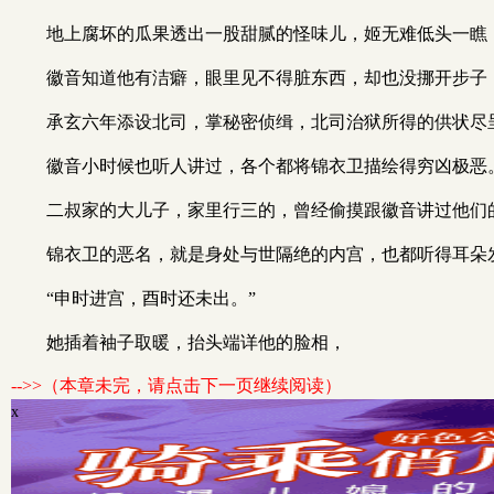
地上腐坏的瓜果透出一股甜腻的怪味儿，姬无难低头一瞧
徽音知道他有洁癖，眼里见不得脏东西，却也没挪开步子，
承玄六年添设北司，掌秘密侦缉，北司治狱所得的供状尽
徽音小时候也听人讲过，各个都将锦衣卫描绘得穷凶极恶
二叔家的大儿子，家里行三的，曾经偷摸跟徽音讲过他们
锦衣卫的恶名，就是身处与世隔绝的内宫，也都听得耳朵
“申时进宫，酉时还未出。”
她插着袖子取暖，抬头端详他的脸相，
-->>（本章未完，请点击下一页继续阅读）
x