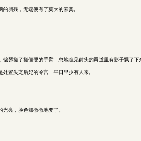
幽的凋残，无端便有了莫大的索寞。
。
，锦瑟搓了搓僵硬的手臂，忽地瞧见前头的甬道里有影子飘了下
是处置失宠后妃的冷宫，平日里少有人来。
的光亮，脸色却微微地变了。