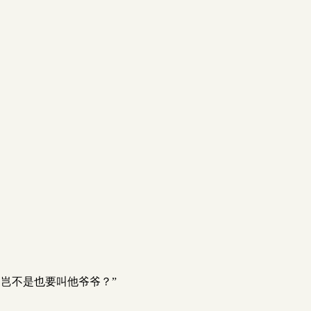
岂不是也要叫他爷爷？”