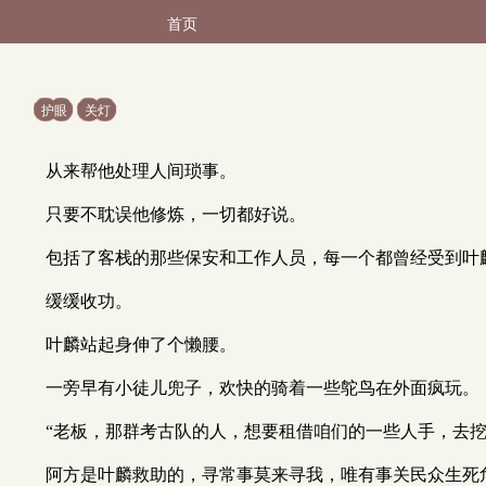
首页
护眼
关灯
从来帮他处理人间琐事。
只要不耽误他修炼，一切都好说。
包括了客栈的那些保安和工作人员，每一个都曾经受到叶
缓缓收功。
叶麟站起身伸了个懒腰。
一旁早有小徒儿兜子，欢快的骑着一些鸵鸟在外面疯玩。
“老板，那群考古队的人，想要租借咱们的一些人手，去挖
阿方是叶麟救助的，寻常事莫来寻我，唯有事关民众生死