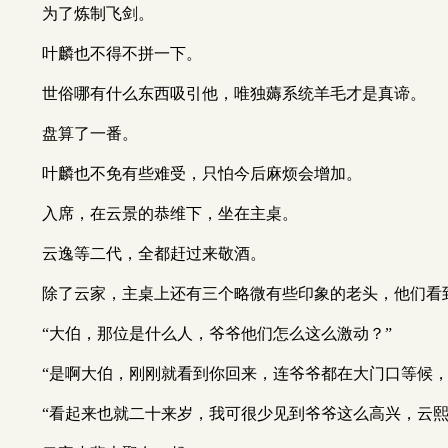
为了炼制飞剑。
叶麟也不得不拼一下。
世俗哪有什么东西吸引他，唯独薅系统羊毛才是真谛。
盘算了一番。
叶麟也不免有些难受，只怕今后麻烦会增加。
入席，在云景的恭维下，坐在主桌。
云逸等二代，全都赶过来敬酒。
除了云家，主桌上还有三个略微有些印象的老头，他们看
“大伯，那位是什么人，爷爷他们怎么这么激动？”
“是啊大伯，刚刚就看到你回来，连爷爷都在大门口等候，
“看起来也就二十来岁，我可很少见到爷爷这么高兴，云熙