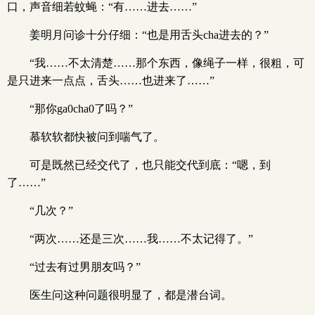
口，声音细若蚊蝇：“有……进去……”
姜明月问诊十分仔细：“也是用舌头cha进去的？”
“我……不太清楚……那个东西，像绳子一样，很粗，可
是只进来一点点，舌头……也进来了……”
“那你ga0cha0了吗？”
慕软软都快被问到喘气了。
可是既然已经交代了，也只能交代到底：“嗯，到
了……”
“几次？”
“两次……还是三次……我……不太记得了。”
“过去有过男朋友吗？”
医生问这种问题很明显了，都是潜台词。