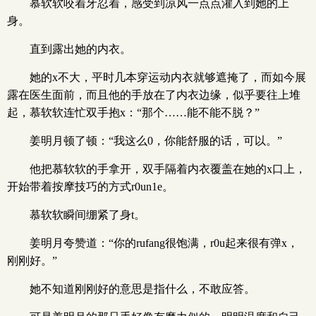
慕软软咬着牙忍着，感受到凉风一点点灌入到她的上
身。
直到露出她的内衣。
她的x不大，平时几本穿运动内衣就够遮掩了，而如今展
露在医生面前，而且他的手放在了内衣边缘，似乎要往上堆
起，慕软软连忙双手抱x：“那个……能不能不脱？”
姜明月顿了顿：“我这么0，你能舒服的话，可以。”
他把慕软软的手拿开，双手隔着内衣覆盖在她的x口上，
开始带着按摩技巧的方式r0un1e。
慕软软瞬间绷紧了身t。
姜明月夸赞道：“你的rufang很饱满，r0u起来很有弹x，
刚刚好。”
她不知道刚刚好的意思是指什么，不敢应答。