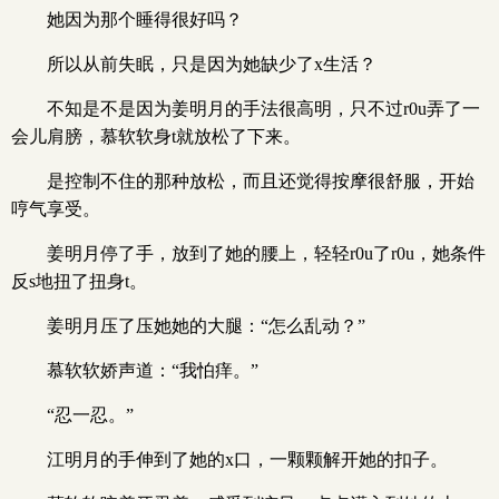
她因为那个睡得很好吗？
所以从前失眠，只是因为她缺少了x生活？
不知是不是因为姜明月的手法很高明，只不过r0u弄了一
会儿肩膀，慕软软身t就放松了下来。
是控制不住的那种放松，而且还觉得按摩很舒服，开始
哼气享受。
姜明月停了手，放到了她的腰上，轻轻r0u了r0u，她条件
反s地扭了扭身t。
姜明月压了压她她的大腿：“怎么乱动？”
慕软软娇声道：“我怕痒。”
“忍一忍。”
江明月的手伸到了她的x口，一颗颗解开她的扣子。