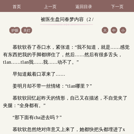
首页
上一页
返回目录
下一页
被医生盘问春梦内容（2 /
护眼
关灯
大
中
小
10）
慕软软吞了吞口水，紧张道：“我不知道，就是……感觉
有东西把我的手脚都绑住了，然后……然后有很多舌头，
t1an……t1an我……我……动不了。”
早知道戴着口罩来了……
姜明月却不带一丝情绪：“t1an哪里？”
慕软软回忆起昨天的情形，自己又在描述，不自觉夹了
夹腿：“全身都有。”
“那下面有cha进去吗？”
慕软软忽然绝对痒意又上来了，她都快把头都埋进了x