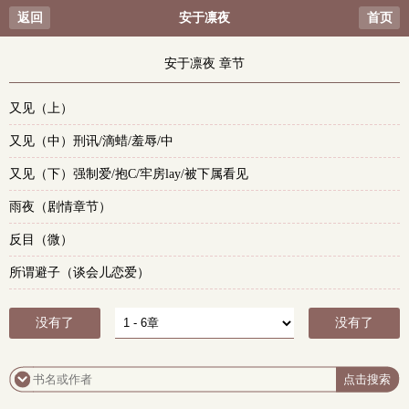
返回
安于凛夜
首页
安于凛夜 章节
又见（上）
又见（中）刑讯/滴蜡/羞辱/中
又见（下）强制爱/抱C/牢房lay/被下属看见
雨夜（剧情章节）
反目（微）
所谓避子（谈会儿恋爱）
没有了
没有了