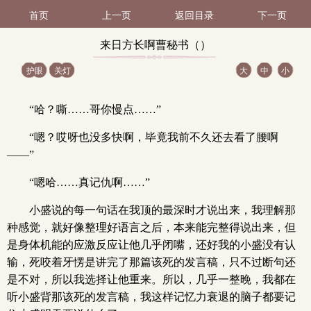
首页
上一页
返回目录
下一页
来日方长啊曹秘书（）
护眼
关灯
大
中
小
（3 / 7）
“哈？嘶……哥你慢点……”
“嗯？哎呀也没多快啊，毕竟我前不久还去看了腰啊
——”
“嗯哈……真记仇啊……”
小盛说的每一句话在我顶的最深时才说出来，我理解那
种感觉，就好像整理好语言之后，本来能完整得说出来，但
是身体机能的应激反应让他几乎闭嘴，还好我的小盛没有认
输，死咬着牙愣是讲完了那篇该死的发言稿，只不过断句还
是不对，所以我选择让他重来。所以，几乎一整晚，我都在
听小盛背那该死的发言稿，我这样记忆力衰退的脑子都要记