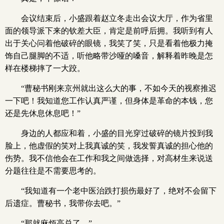
会议结束后，小盛跟着赵立冬走出会议大厅，作为省里
面的领导派下来的钦差大臣，肯定是前呼后拥。我听到有人
出于关心问着他破碎的眼镜，我笑了笑，只是看着他极力掩
饰自己腿脚的不适，听他略带沙哑的嗓音，解释着昨晚是怎
样在楼梯摔了一大跤。
“曹秘书刚来京州就出这么大的事，不如今天的视察推迟
一下吧！我知道您工作认真严谨，但身体是革命的本钱，您
还是先休息休息吧！”
身边的人都应和着，小盛的目光穿过破碎的镜片投到我
脸上，他虚假的笑对上我真诚的笑，我发誓真诚的担心他的
伤势。我不信他会在工作和我之间做选择，对高材生来说送
分题往往是不需要思考的。
“我知道有一个老中医治跌打损伤最好了，绝对不会留下
后遗症。曹秘书，我带你去吧。”
“那就麻烦高总了。”