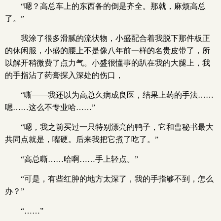
“嗯？高总车上的东西备的倒是齐全。那就，麻烦高总
了。”
我涂了很多滑腻的流状物，小盛配合着我脱下那件板正
的休闲服，小盛的腰上不是像八年前一样的名贵皮带了，所
以解开稍微费了点力气。小盛很懂事的趴在我的大腿上，我
的手指沾了药膏探入深处的伤口，
“嘶——我还以为高总久病成良医，结果上药的手法……
嗯……这么不专业哈……”
“嗯，我之前买过一只特别漂亮的鸭子，它和曹秘书最大
共同点就是，嘴硬。后来我把它煮了吃了。”
“高总嘶……哈啊……手上轻点。”
“可是，有些红肿的地方太深了，我的手指够不到，怎么
办？”
“……”