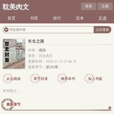
耽美肉文
登录
注册
首页
书库
排行
完本
足迹
长生之路
作者：
揉蹄
类型：百合肉文
更新时间：2024-11-15 21:46:35
最新章节：
第203章
从头阅读
章节目录
推荐本书
加入书架
本书简介：
最新章节
更