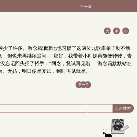
下一章
大
中
小
经少了许多。游念霜渐渐地也习惯了这两位九歌崖弟子动不动
意，但也未再继续追问。“那好，我带着小师妹再随便转转，告
没忘记回头招了招手：“阿念，复试再见啦！”游念霜默默站在
台。无妨，明日便是复试，到时再见就是。
下一章