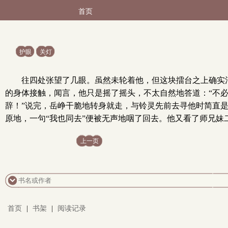
首页
护眼
关灯
往四处张望了几眼。虽然未轮着他，但这块擂台之上确实
的身体接触，闻言，他只是摇了摇头，不太自然地答道：“不
辞！”说完，岳峥干脆地转身就走，与铃灵先前去寻他时简直
原地，一句“我也同去”便被无声地咽了回去。他又看了师兄
上一页
首页
|
书架
|
阅读记录