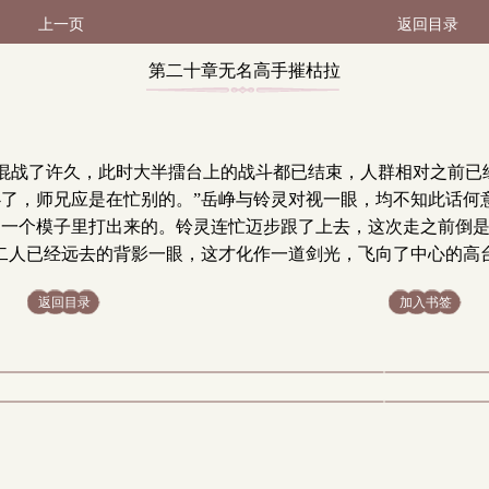
上一页
返回目录
第二十章无名高手摧枯拉
朽（2 / 2）
混战了许久，此时大半擂台上的战斗都已结束，人群相对之前已
必了，师兄应是在忙别的。”岳峥与铃灵对视一眼，均不知此话何
是一个模子里打出来的。铃灵连忙迈步跟了上去，这次走之前倒是
妹二人已经远去的背影一眼，这才化作一道剑光，飞向了中心的高
返回目录
加入书签