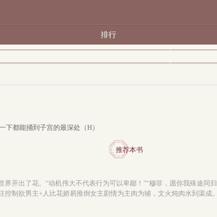
排行
一下都能捅到子宫的最深处（H）
推荐本书
开出了花。“动机伟大不代表行为可以卑鄙！”“穆菲，愿你我殊途同归！”1
狂控制欲男主+人比花娇易推倒女主剧情为主肉为辅，文火炖肉水到渠成