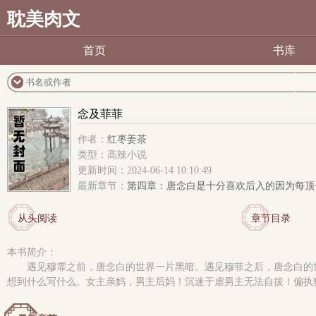
耽美肉文
首页
书库
念及菲菲
作者：
红枣姜茶
类型：高辣小说
更新时间：2024-06-14 10:10:49
最新章节：
第四章：唐念白是十分喜欢后入的因为每顶
从头阅读
章节目录
本书简介：
遇见穆霏之前，唐念白的世界一片黑暗。遇见穆菲之后，唐念白的世界
想到什么写什么。女主亲妈，男主后妈！沉迷于虐男主无法自拔！偏执