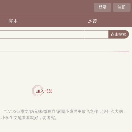
登录
注册
完本
足迹
加入书架
V1/SC/甜文/伪兄妹/微狗血/后期小虐男主放飞之作，没什么大纲，
。小学生文笔看看就好，勿考究。