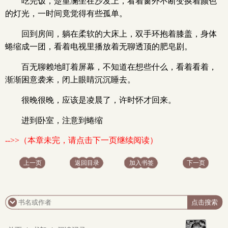
吃完饭，楚堇澜坐在沙发上，看着窗外不断变换着颜色
的灯光，一时间竟觉得有些孤单。
回到房间，躺在柔软的大床上，双手环抱着膝盖，身体
蜷缩成一团，看着电视里播放着无聊透顶的肥皂剧。
百无聊赖地盯着屏幕，不知道在想些什么，看着看着，
渐渐困意袭来，闭上眼睛沉沉睡去。
很晚很晚，应该是凌晨了，许时怀才回来。
进到卧室，注意到蜷缩
-->>（本章未完，请点击下一页继续阅读）
上一页
返回目录
加入书签
下一页