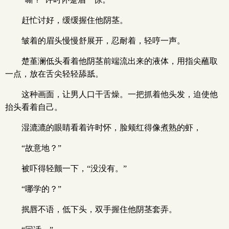
赶忙讨好，缓缓握住他阴茎。
皱着的眉头慢慢舒展开，忍耐着，轻哼一声。
楚堇澜低头看着他阴茎前端流出来的液体，用指尖蘸取
一点，放在舌尖轻轻舔舐。
这种画面，让男人口干舌燥。一把抓着他头发，迫使他
抬头看着自己。
湿漉漉的眼睛看着许时怀，脸颊红得像煮熟的虾，
“故意地？”
被吓得轻颤一下，“没没有。”
“哪学的？”
抿唇不语，低下头，双手握住他阴茎套弄。