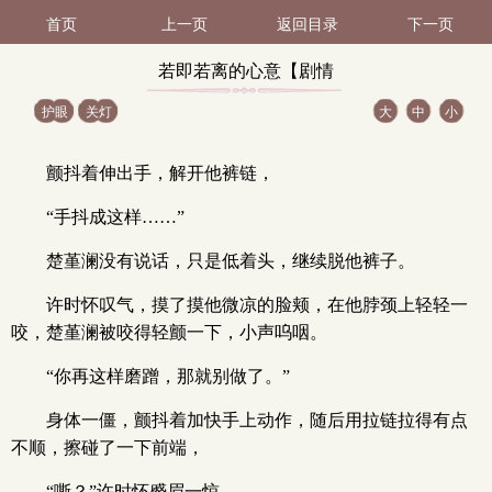
首页
上一页
返回目录
下一页
若即若离的心意【剧情
护眼
关灯
大
中
小
向，渣】（2 / 9）
颤抖着伸出手，解开他裤链，
“手抖成这样……”
楚堇澜没有说话，只是低着头，继续脱他裤子。
许时怀叹气，摸了摸他微凉的脸颊，在他脖颈上轻轻一
咬，楚堇澜被咬得轻颤一下，小声呜咽。
“你再这样磨蹭，那就别做了。”
身体一僵，颤抖着加快手上动作，随后用拉链拉得有点
不顺，擦碰了一下前端，
“嘶？”许时怀蹙眉一惊。