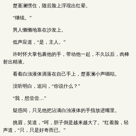
楚堇澜愣住，随后脸上浮现出红晕。
“继续。”
男人懒懒地靠在沙发上。
低声应道，“是，主人。”
许时怀大掌包裹他的手，带动他一起，不久以后，肉棒
射出精液。
看着白浊液体滴落在自己手上，楚堇澜小声嘀咕。
没听明白，追问，“你说什么？”
“我，想尝尝…”
疑惑间，只见他把沾满白浊液体的手指放进嘴里。
挑眉，笑道，“呵，胆子倒是越来越大了。”红着脸，轻
声道，“只，只是好奇而已。”