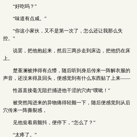
“好吃吗？”
“味道有点咸。”
“你这小家伙，又不是第一次了，怎么还让我那么失
控。”
说罢，把他抱起来，然后三两步走到床边，把他扔在床
上。
楚堇澜被摔得有点懵，随后听到身后传来一阵解衣服的
声音，还没来得及回头，便感觉到有什么东西贴了上来——
性器直接毫无阻拦捅进他干涩的穴肉“噗呲！”
被突然闯进来的异物痛得轻颤一下，随后便感觉到从后
穴传来一阵撕裂感，
见他耸着肩颤抖，便停下，“怎么了？”
“太疼了。”