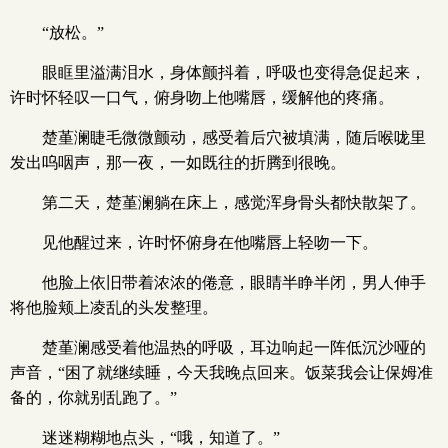
“放松。”
眼眶里溢满泪水，身体颤抖着，呼吸也变得急促起来，
许时怀轻叹一口气，俯身吻上他嘴唇，缓解他的疼痛。
楚堇澜睫毛微微颤动，感受着后穴被填满，随后喉咙里
发出呜咽声，那一夜，一如既往的折腾到很晚。
第二天，楚堇澜躺在床上，感觉浑身骨头都快散架了。
见他醒过来，许时怀俯身在他嘴唇上轻吻一下。
他脸上依旧带着浓浓的倦意，眼睛半睁半闭，男人伸手
将他脸颊上凌乱的头发整理。
楚堇澜感受着他温热的呼吸，耳边响起一阵低沉沙哑的
声音，“困了就继续睡，今天我晚点回来。饭菜我会让保姆准
备的，你就别乱跑了。”
迷迷糊糊地点头，“哦，知道了。”