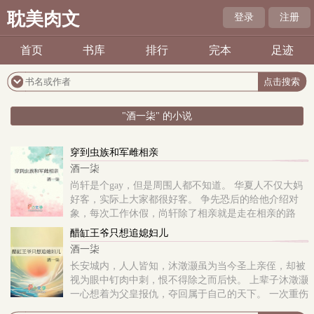
耽美肉文
登录
注册
首页
书库
排行
完本
足迹
"酒一柒" 的小说
穿到虫族和军雌相亲
酒一柒
尚轩是个gay，但是周围人都不知道。 华夏人不仅大妈
好客，实际上大家都很好客。 争先恐后的给他介绍对
象，每次工作休假，尚轩除了相亲就是走在相亲的路
上。 没有办法，他只能找月租女友。 女
醋缸王爷只想追媳妇儿
酒一柒
长安城内，人人皆知，沐澂灏虽为当今圣上亲侄，却被
视为眼中钉肉中刺，恨不得除之而后快。 上辈子沐澂灏
一心想着为父皇报仇，夺回属于自己的天下。 一次重伤
被救，却阴差阳错误认恩人，将另一名女子娶