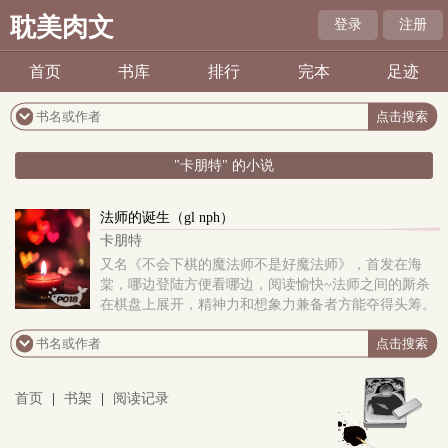
耽美肉文
登录
注册
首页
书库
排行
完本
足迹
"卡朋特" 的小说
法师的诞生（gl nph）
卡朋特
又名《不会下棋的魔法师不是好魔法师》，首发在海
棠，哪边登陆方便看哪边，阅读愉快~法师之间的厮杀
在棋盘上展开，精神力和想象力兼备者方能夺得头筹。
棋盘之外的世界同样弱肉强食，以能力强弱划分人类的
高低贵贱，没有魔法力的人类则作为下贱的奴隶存在，
受着非人的待遇。小主角麻瓜开局，然后开了金手指:p
女女的话性关系是np，感情方面是1v1（阿尔X赛琳
首页
|
书架
|
阅读记录
娜）。会有几章bg章节（剧情需要，会在标题标注），
触手、魔物